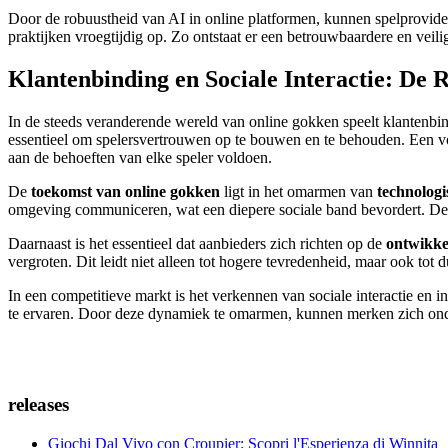
Door de robuustheid van AI in online platformen, kunnen spelproviders 
praktijken vroegtijdig op. Zo ontstaat er een betrouwbaardere en veil
Klantenbinding en Sociale Interactie: De 
In de steeds veranderende wereld van online gokken speelt klantenbin
essentieel om spelersvertrouwen op te bouwen en te behouden. Een vo
aan de behoeften van elke speler voldoen.
De
toekomst van online gokken
ligt in het omarmen van
technologi
omgeving communiceren, wat een diepere sociale band bevordert. Dez
Daarnaast is het essentieel dat aanbieders zich richten op de
ontwikke
vergroten. Dit leidt niet alleen tot hogere tevredenheid, maar ook tot d
In een competitieve markt is het verkennen van sociale interactie en 
te ervaren. Door deze dynamiek te omarmen, kunnen merken zich onde
releases
Giochi Dal Vivo con Croupier: Scopri l'Esperienza di Winnita