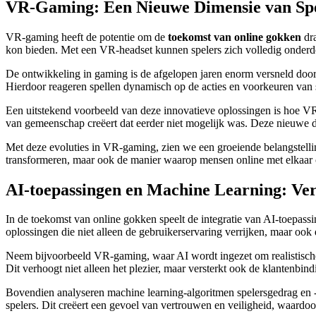
VR-Gaming: Een Nieuwe Dimensie van Spe
VR-gaming heeft de potentie om de
toekomst van online gokken
dra
kon bieden. Met een VR-headset kunnen spelers zich volledig onderdom
De ontwikkeling in gaming is de afgelopen jaren enorm versneld doo
Hierdoor reageren spellen dynamisch op de acties en voorkeuren van 
Een uitstekend voorbeeld van deze innovatieve oplossingen is hoe 
van gemeenschap creëert dat eerder niet mogelijk was. Deze nieuwe di
Met deze evoluties in VR-gaming, zien we een groeiende belangstellin
transformeren, maar ook de manier waarop mensen online met elkaar 
AI-toepassingen en Machine Learning: Ve
In de toekomst van online gokken speelt de integratie van AI-toepass
oplossingen die niet alleen de gebruikerservaring verrijken, maar ook
Neem bijvoorbeeld VR-gaming, waar AI wordt ingezet om realistische 
Dit verhoogt niet alleen het plezier, maar versterkt ook de klantenbin
Bovendien analyseren machine learning-algoritmen spelersgedrag en 
spelers. Dit creëert een gevoel van vertrouwen en veiligheid, waardoor