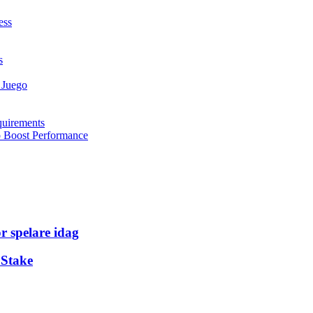
ess
s
 Juego
quirements
to Boost Performance
r spelare idag
 Stake