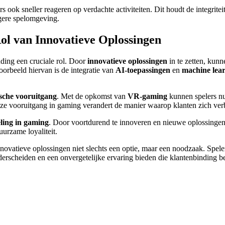
ook sneller reageren op verdachte activiteiten. Dit houdt de integriteit
igere spelomgeving.
Rol van Innovatieve Oplossingen
ding een cruciale rol. Door
innovatieve oplossingen
in te zetten, kunn
orbeeld hiervan is de integratie van
AI-toepassingen
en
machine lea
sche vooruitgang
. Met de opkomst van
VR-gaming
kunnen spelers nu 
e vooruitgang in gaming verandert de manier waarop klanten zich ver
ling in gaming
. Door voortdurend te innoveren en nieuwe oplossingen
uurzame loyaliteit.
innovatieve oplossingen niet slechts een optie, maar een noodzaak. Spe
rscheiden en een onvergetelijke ervaring bieden die klantenbinding be