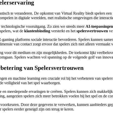
lerservaring
stisch te veranderen. De opkomst van Virtual Reality biedt spelers een
pelen in digitale werelden, met realistische omgevingen die interacti
r technologische vooruitgang. Zo zien we steeds meer
AI-toepassingen
spelers, wat de
klantenbinding
versterkt en het
spelersvertrouwen
ve
VR-gaming platforms sociale interactie bevorderen. Spelers kunnen sa
mensie van contact zorgt ervoor dat spelers zich niet alleen vermaakt
g voor dit medium en zijn mogelijkheden. De toekomst lijkt veelbelove
omgaan. Spelers wachten vol spanning op de volgende golf van innovati
rbetering van Spelersvertrouwen
ingen en machine learning een cruciale rol bij het verbeteren van spele
 de veiligheid van het spel waarborgen.
en meeslepende ervaringen te creëren. Spelers kunnen zich makkelijker 
ding, aangezien spelers zich meer betrokken voelen bij het spel en de c
-voorkeuren. Door deze gegevens te verwerken, kunnen aanbieders gepe
 spelers eerder geneigd zijn om terug te keren.