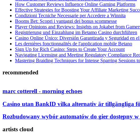
How Customer Reviews Influence Online Gaming Platforms
Effective Strategies for Boosting Your Affiliate Marketing Succ
Condizioni Tecniche Necessarie per Accedere a Winnita
Booms Bet: Scopri i vantaggi dei bonus scommesse
Player Opinions and Reviews: Insights on Jokabet from Gamer
Registrierung und Einzahlung im Betamo Casino durchführen
Casino Online Único: Diversión Garantizada y Seguridad en el
Les dernières fonctionnalités de l'application mobile Betano
Sign Up for Rich Casino: Steps to Create Your Account
Navigating Licensing and Meeting Regulatory Compliance Re
Mastering Braiding Techniques for Intense Sparring Sessions 
recommended
marc cotterell - morning echoes
Casino utan BankID vilka alternativ är tillgängliga fö
Rozbudowany wybór automatów do gier dostępny w
artists cloud