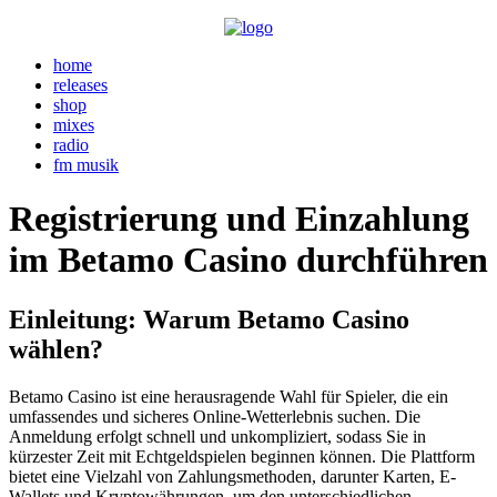
home
releases
shop
mixes
radio
fm musik
Registrierung und Einzahlung
im Betamo Casino durchführen
Einleitung: Warum Betamo Casino
wählen?
Betamo Casino ist eine herausragende Wahl für Spieler, die ein
umfassendes und sicheres Online-Wetterlebnis suchen. Die
Anmeldung erfolgt schnell und unkompliziert, sodass Sie in
kürzester Zeit mit Echtgeldspielen beginnen können. Die Plattform
bietet eine Vielzahl von Zahlungsmethoden, darunter Karten, E-
Wallets und Kryptowährungen, um den unterschiedlichen