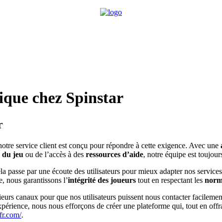
hique chez Spinstar
r
 notre service client est conçu pour répondre à cette exigence. Avec une
e du jeu
ou de l’accès à des
ressources d’aide
, notre équipe est toujours
la passe par une écoute des utilisateurs pour mieux adapter nos services
, nous garantissons l’
intégrité des joueurs
tout en respectant les
norme
eurs canaux pour que nos utilisateurs puissent nous contacter facilement
’expérience, nous nous efforçons de créer une plateforme qui, tout en off
-fr.com/
.