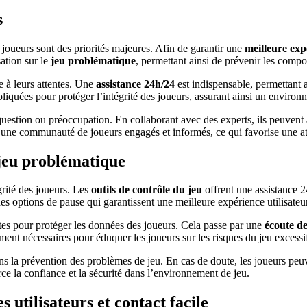
s
 joueurs sont des priorités majeures. Afin de garantir une
meilleure exp
ation sur le
jeu problématique
, permettant ainsi de prévenir les compo
re à leurs attentes. Une
assistance 24h/24
est indispensable, permettant
ppliquées pour protéger l’intégrité des joueurs, assurant ainsi un environ
uestion ou préoccupation. En collaborant avec des experts, ils peuvent am
 d’une communauté de joueurs engagés et informés, ce qui favorise une a
 jeu problématique
grité des joueurs. Les
outils de contrôle du jeu
offrent une assistance 2
 des options de pause qui garantissent une meilleure expérience utilisateur
tes pour protéger les données des joueurs. Cela passe par une
écoute de
ent nécessaires pour éduquer les joueurs sur les risques du jeu excessi
dans la prévention des problèmes de jeu. En cas de doute, les joueurs p
ce la confiance et la sécurité dans l’environnement de jeu.
s utilisateurs et contact facile