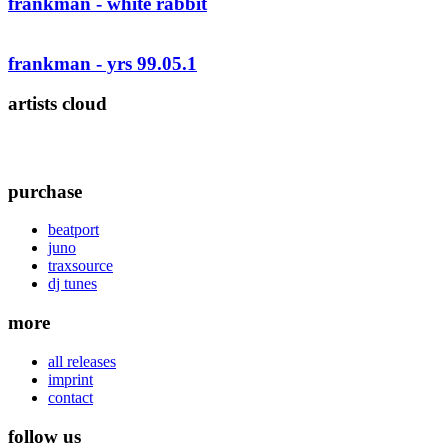
frankman - white rabbit
frankman - yrs 99.05.1
artists cloud
purchase
beatport
juno
traxsource
dj tunes
more
all releases
imprint
contact
follow us