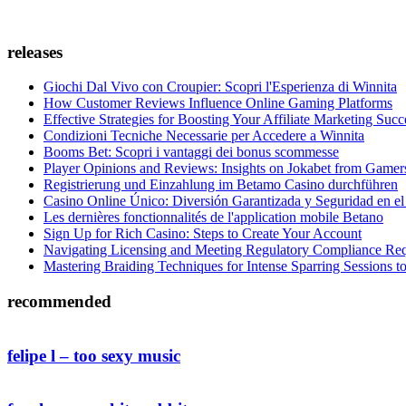
releases
Giochi Dal Vivo con Croupier: Scopri l'Esperienza di Winnita
How Customer Reviews Influence Online Gaming Platforms
Effective Strategies for Boosting Your Affiliate Marketing Succ
Condizioni Tecniche Necessarie per Accedere a Winnita
Booms Bet: Scopri i vantaggi dei bonus scommesse
Player Opinions and Reviews: Insights on Jokabet from Gamer
Registrierung und Einzahlung im Betamo Casino durchführen
Casino Online Único: Diversión Garantizada y Seguridad en el
Les dernières fonctionnalités de l'application mobile Betano
Sign Up for Rich Casino: Steps to Create Your Account
Navigating Licensing and Meeting Regulatory Compliance Re
Mastering Braiding Techniques for Intense Sparring Sessions 
recommended
felipe l – too sexy music