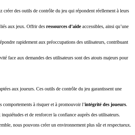
 créer des outils de contrôle du jeu qui répondent réellement à leurs
 liés aux jeux. Offrir des
ressources d’aide
accessibles, ainsi qu’une
répondre rapidement aux préoccupations des utilisateurs, contribuant
tivité face aux demandes des utilisateurs sont des atouts majeurs pour
ptées aux joueurs. Ces outils de contrôle du jeu garantissent une
les comportements à risquer et à promouvoir l’
intégrité des joueurs
.
nquiétudes et de renforcer la confiance auprès des utilisateurs.
Ensemble, nous pouvons créer un environnement plus sûr et respectueux.