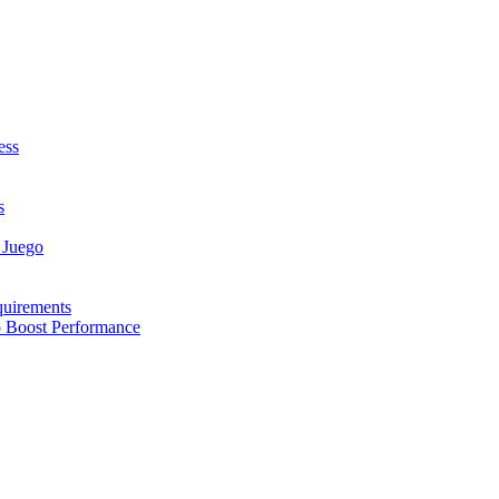
ess
s
 Juego
quirements
to Boost Performance