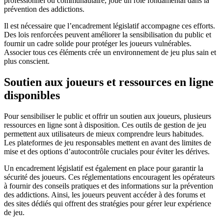
professionnel ou communautaire, joue un rôle fondamental dans la
prévention des addictions.
Il est nécessaire que l’encadrement législatif accompagne ces efforts.
Des lois renforcées peuvent améliorer la sensibilisation du public et
fournir un cadre solide pour protéger les joueurs vulnérables.
Associer tous ces éléments crée un environnement de jeu plus sain et
plus conscient.
Soutien aux joueurs et ressources en ligne
disponibles
Pour sensibiliser le public et offrir un soutien aux joueurs, plusieurs
ressources en ligne sont à disposition. Ces outils de gestion de jeu
permettent aux utilisateurs de mieux comprendre leurs habitudes.
Les plateformes de jeu responsables mettent en avant des limites de
mise et des options d’autocontrôle cruciales pour éviter les dérives.
Un encadrement législatif est également en place pour garantir la
sécurité des joueurs. Ces réglementations encouragent les opérateurs
à fournir des conseils pratiques et des informations sur la prévention
des addictions. Ainsi, les joueurs peuvent accéder à des forums et
des sites dédiés qui offrent des stratégies pour gérer leur expérience
de jeu.