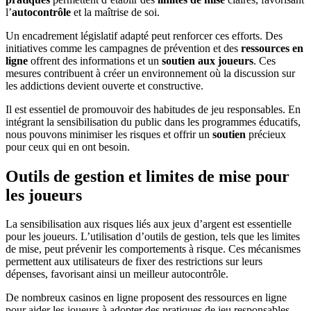
l’
autocontrôle
et la maîtrise de soi.
Un encadrement législatif adapté peut renforcer ces efforts. Des
initiatives comme les campagnes de prévention et des
ressources en
ligne
offrent des informations et un
soutien aux joueurs
. Ces
mesures contribuent à créer un environnement où la discussion sur
les addictions devient ouverte et constructive.
Il est essentiel de promouvoir des habitudes de jeu responsables. En
intégrant la sensibilisation du public dans les programmes éducatifs,
nous pouvons minimiser les risques et offrir un
soutien
précieux
pour ceux qui en ont besoin.
Outils de gestion et limites de mise pour
les joueurs
La sensibilisation aux risques liés aux jeux d’argent est essentielle
pour les joueurs. L’utilisation d’outils de gestion, tels que les limites
de mise, peut prévenir les comportements à risque. Ces mécanismes
permettent aux utilisateurs de fixer des restrictions sur leurs
dépenses, favorisant ainsi un meilleur autocontrôle.
De nombreux casinos en ligne proposent des ressources en ligne
pour aider les joueurs à adopter des pratiques de jeu responsables.