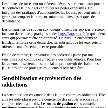
Les limites de mise sont un élément clé; elles permettent aux joueurs
de contrôler leur budget et d’éviter les pertes excessives. En
intégrant des pratiques d’autocontrôle, les joueurs peuvent mieux
gérer leur temps et leur argent, minimisant ainsi les risques de
dépendance.
Les organismes de soutien aux joueurs offrent des services précieux,
incluant des conseils pratiques et des
https://superbet-fr.fr/
qui aident
ceux qui pourraient être en difficulté. De plus, un encadrement
législatif renforce cette démarche, garantissant que les jeux soient
offerts de manière éthique et responsable.
En fin de compte, la prévention des addictions passe par une
sensibilisation continue et un accès à des outils adaptés. Pour tous
les acteurs du secteur, il est crucial de promouvoir des habitudes de
jeu saines afin de protéger les joueurs et leur bien-être.
Sensibilisation et prévention des
addictions
La sensibilisation est cruciale dans la lutte contre les addictions. Elle
aide les individus à prendre conscience des risques associés aux
comportements addictifs. Les
outils de gestion
et les
conseils
pratiques
permettent d’établir des
limites de mise
claires, favorisant