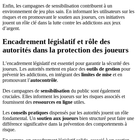
Enfin, les campagnes de sensibilisation contribuent à un
environnement de jeu plus sain. En informant les utilisateurs sur les
risques et en promouvant le soutien aux joueurs, ces initiatives
jouent un rôle clé dans la lutte contre les addictions aux jeux
d’argent.
Encadrement législatif et rôle des
autorités dans la protection des joueurs
L’encadrement législatif est essentiel pour garantir la sécurité des
joueurs. Les autorités mettent en place des
outils de gestion
pour
prévenir les addictions, en intégrant des
limites de mise
et en
promouvant l’
autocontrôle
.
Des campagnes de
sensibilisation
du public sont également
cruciales. Elles informent les joueurs sur les risques associés et
fournissent des
ressources en ligne
utiles.
Les
conseils pratiques
dispensés par les autorités jouent un rôle
fondamental. Un
soutien aux joueurs
bien structuré peut faire une
différence significative dans la prévention des comportements à
risque.