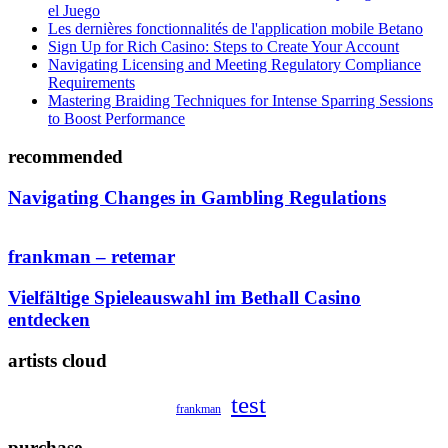
el Juego
Les dernières fonctionnalités de l'application mobile Betano
Sign Up for Rich Casino: Steps to Create Your Account
Navigating Licensing and Meeting Regulatory Compliance
Requirements
Mastering Braiding Techniques for Intense Sparring Sessions
to Boost Performance
recommended
Navigating Changes in Gambling Regulations
frankman – retemar
Vielfältige Spieleauswahl im Bethall Casino
entdecken
artists cloud
test
frankman
purchase