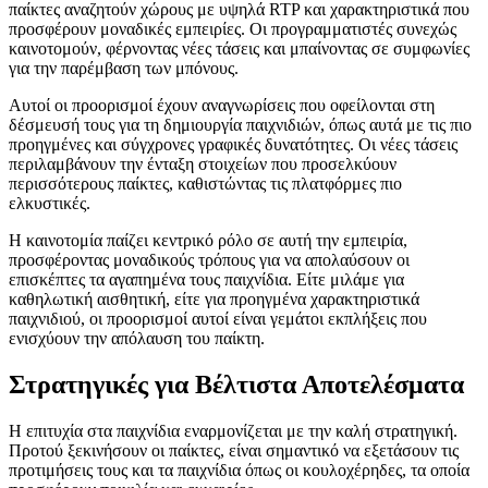
παίκτες αναζητούν χώρους με υψηλά RTP και χαρακτηριστικά που
προσφέρουν μοναδικές εμπειρίες. Οι προγραμματιστές συνεχώς
καινοτομούν, φέρνοντας νέες τάσεις και μπαίνοντας σε συμφωνίες
για την παρέμβαση των μπόνους.
Αυτοί οι προορισμοί έχουν αναγνωρίσεις που οφείλονται στη
δέσμευσή τους για τη δημιουργία παιχνιδιών, όπως αυτά με τις πιο
προηγμένες και σύγχρονες γραφικές δυνατότητες. Οι νέες τάσεις
περιλαμβάνουν την ένταξη στοιχείων που προσελκύουν
περισσότερους παίκτες, καθιστώντας τις πλατφόρμες πιο
ελκυστικές.
Η καινοτομία παίζει κεντρικό ρόλο σε αυτή την εμπειρία,
προσφέροντας μοναδικούς τρόπους για να απολαύσουν οι
επισκέπτες τα αγαπημένα τους παιχνίδια. Είτε μιλάμε για
καθηλωτική αισθητική, είτε για προηγμένα χαρακτηριστικά
παιχνιδιού, οι προορισμοί αυτοί είναι γεμάτοι εκπλήξεις που
ενισχύουν την απόλαυση του παίκτη.
Στρατηγικές για Βέλτιστα Αποτελέσματα
Η επιτυχία στα παιχνίδια εναρμονίζεται με την καλή στρατηγική.
Προτού ξεκινήσουν οι παίκτες, είναι σημαντικό να εξετάσουν τις
προτιμήσεις τους και τα παιχνίδια όπως οι κουλοχέρηδες, τα οποία