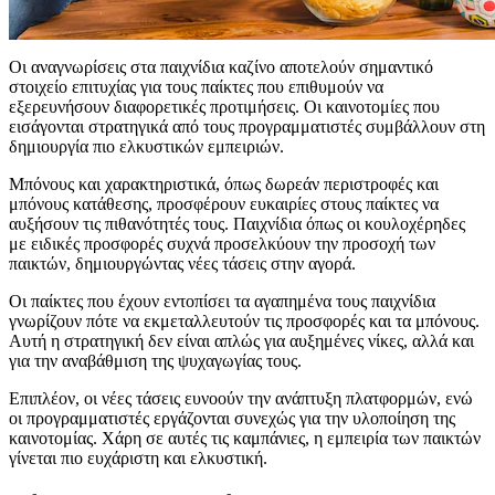
Οι αναγνωρίσεις στα παιχνίδια καζίνο αποτελούν σημαντικό
στοιχείο επιτυχίας για τους παίκτες που επιθυμούν να
εξερευνήσουν διαφορετικές προτιμήσεις. Οι καινοτομίες που
εισάγονται στρατηγικά από τους προγραμματιστές συμβάλλουν στη
δημιουργία πιο ελκυστικών εμπειριών.
Μπόνους και χαρακτηριστικά, όπως δωρεάν περιστροφές και
μπόνους κατάθεσης, προσφέρουν ευκαιρίες στους παίκτες να
αυξήσουν τις πιθανότητές τους. Παιχνίδια όπως οι κουλοχέρηδες
με ειδικές προσφορές συχνά προσελκύουν την προσοχή των
παικτών, δημιουργώντας νέες τάσεις στην αγορά.
Οι παίκτες που έχουν εντοπίσει τα αγαπημένα τους παιχνίδια
γνωρίζουν πότε να εκμεταλλευτούν τις προσφορές και τα μπόνους.
Αυτή η στρατηγική δεν είναι απλώς για αυξημένες νίκες, αλλά και
για την αναβάθμιση της ψυχαγωγίας τους.
Επιπλέον, οι νέες τάσεις ευνοούν την ανάπτυξη πλατφορμών, ενώ
οι προγραμματιστές εργάζονται συνεχώς για την υλοποίηση της
καινοτομίας. Χάρη σε αυτές τις καμπάνιες, η εμπειρία των παικτών
γίνεται πιο ευχάριστη και ελκυστική.