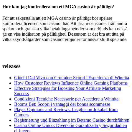
Hur kan jag kontrollera om ett MGA casino är pålitligt?
För att säkerställa att ett MGA casino är pålitligt bör spelare
kontrollera licensen som casinot har. Att läsa recensioner från andra
spelare och granska vilka betalningsmetoder som erbjuds kan också
ge en viss indikation på pålitlighet. Dessutom är det bra att titta på
vilka skyddsåtgärder som casinot erbjuder för ansvarsfullt spelande.
releases
Giochi Dal Vivo con Croupier: Scopri l'Esperienza di Winnita
How Customer Reviews Influence Online Gaming Platforms
Effective Strategies for Boosting Your Affiliate Marketing
Success
Condizioni Tecniche Necessarie per Accedere a Winnita
Booms Bet: Scopri i vantaggi dei bonus scommesse
Player Opinions and Reviews: Insights on Jokabet from
Gamers
Registrierung und Einzahlung im Betamo Casino durchführen
Casino Online Único: Diversión Garantizada y Seguridad en
el Juego