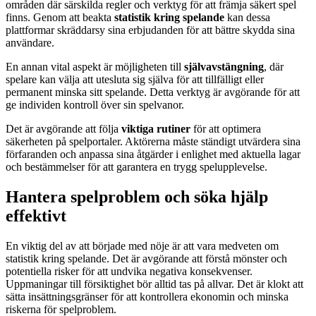
områden där särskilda regler och verktyg för att främja säkert spel
finns. Genom att beakta
statistik kring spelande
kan dessa
plattformar skräddarsy sina erbjudanden för att bättre skydda sina
användare.
En annan vital aspekt är möjligheten till
självavstängning
, där
spelare kan välja att utesluta sig själva för att tillfälligt eller
permanent minska sitt spelande. Detta verktyg är avgörande för att
ge individen kontroll över sin spelvanor.
Det är avgörande att följa
viktiga rutiner
för att optimera
säkerheten på spelportaler. Aktörerna måste ständigt utvärdera sina
förfaranden och anpassa sina åtgärder i enlighet med aktuella lagar
och bestämmelser för att garantera en trygg spelupplevelse.
Hantera spelproblem och söka hjälp
effektivt
En viktig del av att började med nöje är att vara medveten om
statistik kring spelande. Det är avgörande att förstå mönster och
potentiella risker för att undvika negativa konsekvenser.
Uppmaningar till försiktighet bör alltid tas på allvar. Det är klokt att
sätta insättningsgränser för att kontrollera ekonomin och minska
riskerna för spelproblem.