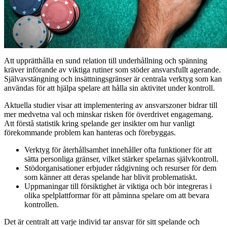
Att upprätthålla en sund relation till underhållning och spänning
kräver införande av viktiga rutiner som stöder ansvarsfullt agerande.
Självavstängning och insättningsgränser är centrala verktyg som kan
användas för att hjälpa spelare att hålla sin aktivitet under kontroll.
Aktuella studier visar att implementering av ansvarszoner bidrar till
mer medvetna val och minskar risken för överdrivet engagemang.
Att förstå statistik kring spelande ger insikter om hur vanligt
förekommande problem kan hanteras och förebyggas.
Verktyg för återhållsamhet innehåller ofta funktioner för att
sätta personliga gränser, vilket stärker spelarnas självkontroll.
Stödorganisationer erbjuder rådgivning och resurser för dem
som känner att deras spelande har blivit problematiskt.
Uppmaningar till försiktighet är viktiga och bör integreras i
olika spelplattformar för att påminna spelare om att bevara
kontrollen.
Det är centralt att varje individ tar ansvar för sitt spelande och