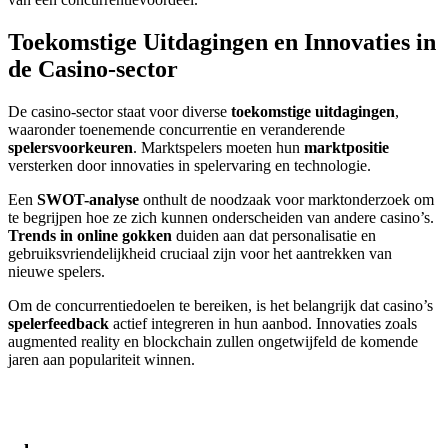
Toekomstige Uitdagingen en Innovaties in
de Casino-sector
De casino-sector staat voor diverse
toekomstige uitdagingen
,
waaronder toenemende concurrentie en veranderende
spelersvoorkeuren
. Marktspelers moeten hun
marktpositie
versterken door innovaties in spelervaring en technologie.
Een
SWOT-analyse
onthult de noodzaak voor marktonderzoek om
te begrijpen hoe ze zich kunnen onderscheiden van andere casino’s.
Trends in online gokken
duiden aan dat personalisatie en
gebruiksvriendelijkheid cruciaal zijn voor het aantrekken van
nieuwe spelers.
Om de concurrentiedoelen te bereiken, is het belangrijk dat casino’s
spelerfeedback
actief integreren in hun aanbod. Innovaties zoals
augmented reality en blockchain zullen ongetwijfeld de komende
jaren aan populariteit winnen.