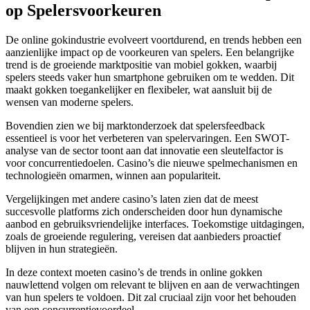
op Spelersvoorkeuren
De online gokindustrie evolveert voortdurend, en trends hebben een
aanzienlijke impact op de voorkeuren van spelers. Een belangrijke
trend is de groeiende marktpositie van mobiel gokken, waarbij
spelers steeds vaker hun smartphone gebruiken om te wedden. Dit
maakt gokken toegankelijker en flexibeler, wat aansluit bij de
wensen van moderne spelers.
Bovendien zien we bij marktonderzoek dat spelersfeedback
essentieel is voor het verbeteren van spelervaringen. Een SWOT-
analyse van de sector toont aan dat innovatie een sleutelfactor is
voor concurrentiedoelen. Casino’s die nieuwe spelmechanismen en
technologieën omarmen, winnen aan populariteit.
Vergelijkingen met andere casino’s laten zien dat de meest
succesvolle platforms zich onderscheiden door hun dynamische
aanbod en gebruiksvriendelijke interfaces. Toekomstige uitdagingen,
zoals de groeiende regulering, vereisen dat aanbieders proactief
blijven in hun strategieën.
In deze context moeten casino’s de trends in online gokken
nauwlettend volgen om relevant te blijven en aan de verwachtingen
van hun spelers te voldoen. Dit zal cruciaal zijn voor het behouden
van een concurrentievoordeel.