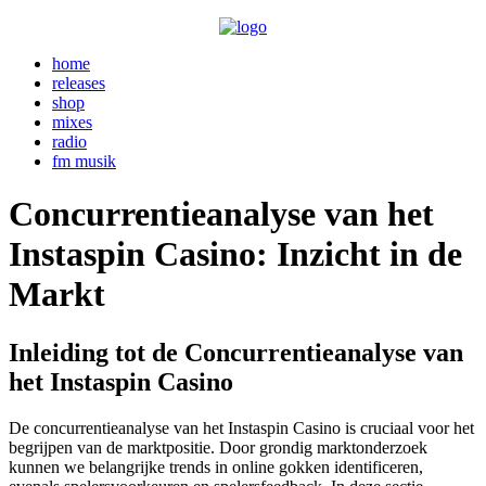
home
releases
shop
mixes
radio
fm musik
Concurrentieanalyse van het
Instaspin Casino: Inzicht in de
Markt
Inleiding tot de Concurrentieanalyse van
het Instaspin Casino
De concurrentieanalyse van het Instaspin Casino is cruciaal voor het
begrijpen van de marktpositie. Door grondig marktonderzoek
kunnen we belangrijke trends in online gokken identificeren,