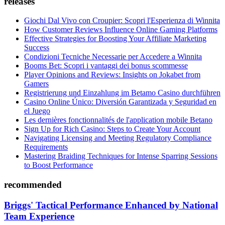
releases
Giochi Dal Vivo con Croupier: Scopri l'Esperienza di Winnita
How Customer Reviews Influence Online Gaming Platforms
Effective Strategies for Boosting Your Affiliate Marketing
Success
Condizioni Tecniche Necessarie per Accedere a Winnita
Booms Bet: Scopri i vantaggi dei bonus scommesse
Player Opinions and Reviews: Insights on Jokabet from
Gamers
Registrierung und Einzahlung im Betamo Casino durchführen
Casino Online Único: Diversión Garantizada y Seguridad en
el Juego
Les dernières fonctionnalités de l'application mobile Betano
Sign Up for Rich Casino: Steps to Create Your Account
Navigating Licensing and Meeting Regulatory Compliance
Requirements
Mastering Braiding Techniques for Intense Sparring Sessions
to Boost Performance
recommended
Briggs' Tactical Performance Enhanced by National
Team Experience