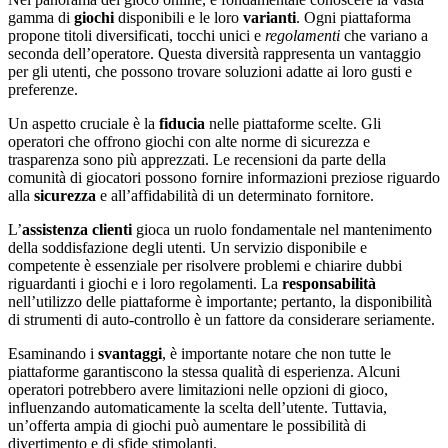
gamma di
giochi
disponibili e le loro
varianti
. Ogni piattaforma
propone titoli diversificati, tocchi unici e
regolamenti
che variano a
seconda dell’operatore. Questa diversità rappresenta un vantaggio
per gli utenti, che possono trovare soluzioni adatte ai loro gusti e
preferenze.
Un aspetto cruciale è la
fiducia
nelle piattaforme scelte. Gli
operatori che offrono giochi con alte norme di sicurezza e
trasparenza sono più apprezzati. Le recensioni da parte della
comunità di giocatori possono fornire informazioni preziose riguardo
alla
sicurezza
e all’affidabilità di un determinato fornitore.
L’
assistenza clienti
gioca un ruolo fondamentale nel mantenimento
della soddisfazione degli utenti. Un servizio disponibile e
competente è essenziale per risolvere problemi e chiarire dubbi
riguardanti i giochi e i loro regolamenti. La
responsabilità
nell’utilizzo delle piattaforme è importante; pertanto, la disponibilità
di strumenti di auto-controllo è un fattore da considerare seriamente.
Esaminando i
svantaggi
, è importante notare che non tutte le
piattaforme garantiscono la stessa qualità di esperienza. Alcuni
operatori potrebbero avere limitazioni nelle opzioni di gioco,
influenzando automaticamente la scelta dell’utente. Tuttavia,
un’offerta ampia di giochi può aumentare le possibilità di
divertimento e di sfide stimolanti.