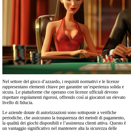
Nel settore del gioco d’azzardo, i requisiti normativi e le licenze
rappresentano elementi chiave per garantire un’esperienza solida e
sicura. Le piattaforme che operano con licenze ufficiali devono
rispettare regolamenti rigorosi, offrendo così ai giocatori un elevato
livello di fiducia.
Le aziende dotate di autorizzazioni sono sottoposte a verifiche
periodiche, che assicurano la trasparenza dei metodi di pagamento,
la qualità dei giochi disponibili e l’assistenza clienti attiva. Questo è
un vantaggio significativo nel mantenere alta la sicurezza delle