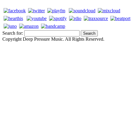
Search for:
Copyright Deep Pressure Music. All Rights Reserved.