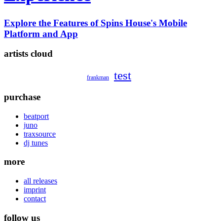
Explore the Features of Spins House's Mobile
Platform and App
artists cloud
test
frankman
purchase
beatport
juno
traxsource
dj tunes
more
all releases
imprint
contact
follow us