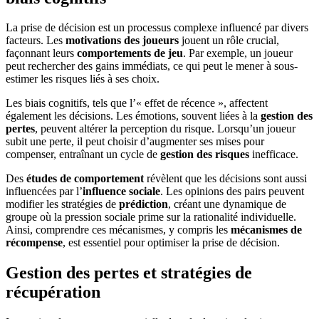
La prise de décision est un processus complexe influencé par divers
facteurs. Les
motivations des joueurs
jouent un rôle crucial,
façonnant leurs
comportements de jeu
. Par exemple, un joueur
peut rechercher des gains immédiats, ce qui peut le mener à sous-
estimer les risques liés à ses choix.
Les biais cognitifs, tels que l’« effet de récence », affectent
également les décisions. Les émotions, souvent liées à la
gestion des
pertes
, peuvent altérer la perception du risque. Lorsqu’un joueur
subit une perte, il peut choisir d’augmenter ses mises pour
compenser, entraînant un cycle de
gestion des risques
inefficace.
Des
études de comportement
révèlent que les décisions sont aussi
influencées par l’
influence sociale
. Les opinions des pairs peuvent
modifier les stratégies de
prédiction
, créant une dynamique de
groupe où la pression sociale prime sur la rationalité individuelle.
Ainsi, comprendre ces mécanismes, y compris les
mécanismes de
récompense
, est essentiel pour optimiser la prise de décision.
Gestion des pertes et stratégies de
récupération