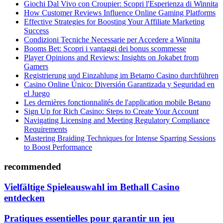
Giochi Dal Vivo con Croupier: Scopri l'Esperienza di Winnita
How Customer Reviews Influence Online Gaming Platforms
Effective Strategies for Boosting Your Affiliate Marketing
Success
Condizioni Tecniche Necessarie per Accedere a Winnita
Booms Bet: Scopri i vantaggi dei bonus scommesse
Player Opinions and Reviews: Insights on Jokabet from
Gamers
Registrierung und Einzahlung im Betamo Casino durchführen
Casino Online Único: Diversión Garantizada y Seguridad en
el Juego
Les dernières fonctionnalités de l'application mobile Betano
Sign Up for Rich Casino: Steps to Create Your Account
Navigating Licensing and Meeting Regulatory Compliance
Requirements
Mastering Braiding Techniques for Intense Sparring Sessions
to Boost Performance
recommended
Vielfältige Spieleauswahl im Bethall Casino
entdecken
Pratiques essentielles pour garantir un jeu