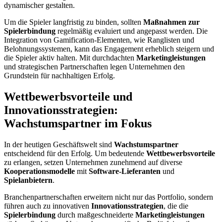
dynamischer gestalten.
Um die Spieler langfristig zu binden, sollten
Maßnahmen zur
Spielerbindung
regelmäßig evaluiert und angepasst werden. Die
Integration von Gamification-Elementen, wie Ranglisten und
Belohnungssystemen, kann das Engagement erheblich steigern und
die Spieler aktiv halten. Mit durchdachten
Marketingleistungen
und strategischen Partnerschaften legen Unternehmen den
Grundstein für nachhaltigen Erfolg.
Wettbewerbsvorteile und
Innovationsstrategien:
Wachstumspartner im Fokus
In der heutigen Geschäftswelt sind
Wachstumspartner
entscheidend für den Erfolg. Um bedeutende
Wettbewerbsvorteile
zu erlangen, setzen Unternehmen zunehmend auf diverse
Kooperationsmodelle
mit
Software-Lieferanten
und
Spielanbietern
.
Branchenpartnerschaften erweitern nicht nur das Portfolio, sondern
führen auch zu innovativen
Innovationsstrategien
, die die
Spielerbindung
durch maßgeschneiderte
Marketingleistungen