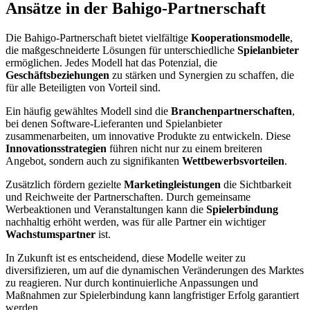
Ansätze in der Bahigo-Partnerschaft
Die Bahigo-Partnerschaft bietet vielfältige
Kooperationsmodelle
,
die maßgeschneiderte Lösungen für unterschiedliche
Spielanbieter
ermöglichen. Jedes Modell hat das Potenzial, die
Geschäftsbeziehungen
zu stärken und Synergien zu schaffen, die
für alle Beteiligten von Vorteil sind.
Ein häufig gewähltes Modell sind die
Branchenpartnerschaften
,
bei denen Software-Lieferanten und Spielanbieter
zusammenarbeiten, um innovative Produkte zu entwickeln. Diese
Innovationsstrategien
führen nicht nur zu einem breiteren
Angebot, sondern auch zu signifikanten
Wettbewerbsvorteilen
.
Zusätzlich fördern gezielte
Marketingleistungen
die Sichtbarkeit
und Reichweite der Partnerschaften. Durch gemeinsame
Werbeaktionen und Veranstaltungen kann die
Spielerbindung
nachhaltig erhöht werden, was für alle Partner ein wichtiger
Wachstumspartner
ist.
In Zukunft ist es entscheidend, diese Modelle weiter zu
diversifizieren, um auf die dynamischen Veränderungen des Marktes
zu reagieren. Nur durch kontinuierliche Anpassungen und
Maßnahmen zur Spielerbindung kann langfristiger Erfolg garantiert
werden.