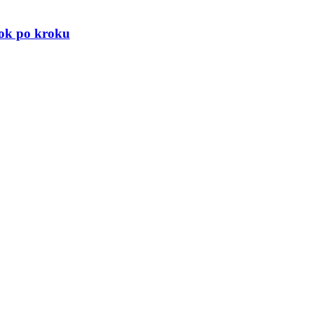
ok po kroku