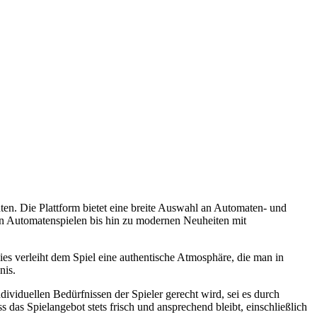
hten. Die Plattform bietet eine breite Auswahl an Automaten- und
hen Automatenspielen bis hin zu modernen Neuheiten mit
Dies verleiht dem Spiel eine authentische Atmosphäre, die man in
nis.
individuellen Bedürfnissen der Spieler gerecht wird, sei es durch
 das Spielangebot stets frisch und ansprechend bleibt, einschließlich