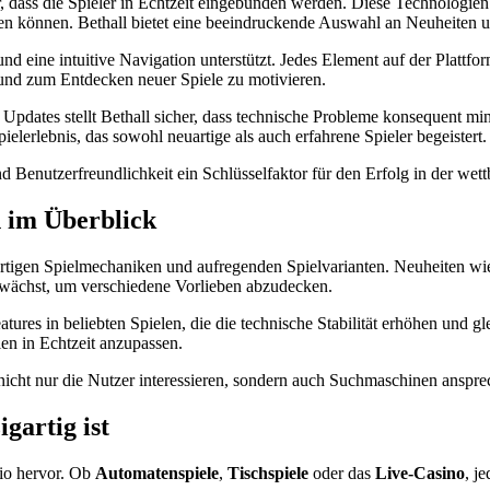
, dass die Spieler in Echtzeit eingebunden werden. Diese Technologien
en können. Bethall bietet eine beeindruckende Auswahl an Neuheiten un
eine intuitive Navigation unterstützt. Jedes Element auf der Plattform
n und zum Entdecken neuer Spiele zu motivieren.
pdates stellt Bethall sicher, dass technische Probleme konsequent min
ielerlebnis, das sowohl neuartige als auch erfahrene Spieler begeistert.
nd Benutzerfreundlichkeit ein Schlüsselfaktor für den Erfolg in der we
n im Überblick
uartigen Spielmechaniken und aufregenden Spielvarianten. Neuheiten wie
 wächst, um verschiedene Vorlieben abzudecken.
tures in beliebten Spielen, die die technische Stabilität erhöhen und gl
ien in Echtzeit anzupassen.
icht nur die Nutzer interessieren, sondern auch Suchmaschinen ansprec
gartig ist
lio hervor. Ob
Automatenspiele
,
Tischspiele
oder das
Live-Casino
, j