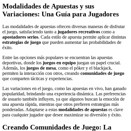
Modalidades de Apuestas y sus
Variaciones: Una Guía para Jugadores
Las modalidades de apuestas ofrecen diversas maneras de disfrutar
el juego, satisfaciendo tanto a
jugadores recreativos
como a
apostadores serios
. Cada estilo de apuesta permite aplicar distintas
estrategias de juego
que pueden aumentar las probabilidades de
éxito.
Entre las opciones más populares se encuentran las apuestas
deportivas, donde los
juegos en equipo
juegan un papel crucial.
Además, los
juegos de mesa
, como el póker y el blackjack,
permiten la interacción con otros, creando
comunidades de juego
que comparten tácticas y experiencias.
Las variaciones en el juego, como las apuestas en vivo, han ganado
popularidad, brindando una experiencia dinámica. Las preferencias
de usuario también influyen, ya que algunos buscan la emoción de
una apuesta rápida, mientras que otros prefieren estrategias más
ponderadas. Adaptarse a estas
modalidades de apuestas
es clave
para cualquier jugador que desee maximizar su diversión y éxito.
Creando Comunidades de Juego: La