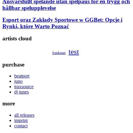
Ansvarsfullt spelande utan spelpaus för en trygg och
hållbar spelupplevelse
Esport oraz Zakłady Sportowe w GGBet: Opcje i
Rynki, które Warto Poznać
artists cloud
test
frankman
purchase
beatport
juno
traxsource
dj tunes
more
all releases
imprint
contact