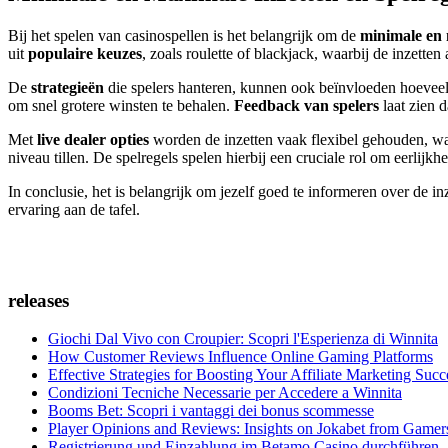
Bij het spelen van casinospellen is het belangrijk om de
minimale en 
uit
populaire keuzes
, zoals roulette of blackjack, waarbij de inzetten 
De
strategieën
die spelers hanteren, kunnen ook beïnvloeden hoeveel 
om snel grotere winsten te behalen.
Feedback van spelers
laat zien d
Met
live dealer opties
worden de inzetten vaak flexibel gehouden, wat 
niveau tillen. De spelregels spelen hierbij een cruciale rol om eerlijkh
In conclusie, het is belangrijk om jezelf goed te informeren over de i
ervaring aan de tafel.
releases
Giochi Dal Vivo con Croupier: Scopri l'Esperienza di Winnita
How Customer Reviews Influence Online Gaming Platforms
Effective Strategies for Boosting Your Affiliate Marketing Succ
Condizioni Tecniche Necessarie per Accedere a Winnita
Booms Bet: Scopri i vantaggi dei bonus scommesse
Player Opinions and Reviews: Insights on Jokabet from Gamer
Registrierung und Einzahlung im Betamo Casino durchführen