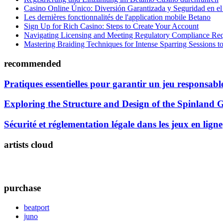
Casino Online Único: Diversión Garantizada y Seguridad en el
Les dernières fonctionnalités de l'application mobile Betano
Sign Up for Rich Casino: Steps to Create Your Account
Navigating Licensing and Meeting Regulatory Compliance Re
Mastering Braiding Techniques for Intense Sparring Sessions 
recommended
Pratiques essentielles pour garantir un jeu responsabl
Exploring the Structure and Design of the Spinland
Sécurité et réglementation légale dans les jeux en ligne
artists cloud
purchase
beatport
juno