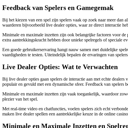
Feedback van Spelers en Gamegemak
Bij het kiezen van een spel zijn spelers vaak op zoek naar meer dan a
waarderen bijvoorbeeld live dealer opties, waar ze direct interactie h
Minimale en maximale inzetten zijn ook belangrijke factoren voor de po
extra aantrekkingskracht hebben door unieke spelregels of speciale e
Een goede gebruikerservaring hangt nauw samen met duidelijke spelreg
vaardigheden te testen. Uiteindelijk bepalen de ervaringen van speler
Live Dealer Opties: Wat te Verwachten
Bij live dealer opties gaan spelers de interactie aan met echte dealer
populair en gevuld met een dynamische sfeer. Feedback van spelers be
Minimale en maximale inzetten zijn vaak toegankelijk, waardoor zowel 
plezier van het spel.
Met real-time video en chatfuncties, voelen spelers zich echt verbo
maken live dealer spellen een aantrekkelijke keuze in de online casin
Minimale en Maximale Inzetten en Spelreg