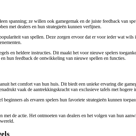
lleen spanning; ze willen ook gamegemak en de juiste feedback van spele
ebben met dealers en hun strategieën kunnen verfijnen.
pulariteit van spellen. Deze zorgen ervoor dat er voor ieder wat wils is
venementen.
els en heldere instructies. Dit maakt het voor nieuwe spelers toegankel
s en hun feedback de ontwikkeling van nieuwe spellen en functies.
s vanuit het comfort van hun huis. Dit biedt een unieke ervaring die game
nadrukt vaak de aantrekkingskracht van exclusieve tafels met hogere i
beginners als ervaren spelers hun favoriete strategieën kunnen toepass
nden met de actie. Het ontmoeten van dealers en het volgen van hun aan
owereld.
els