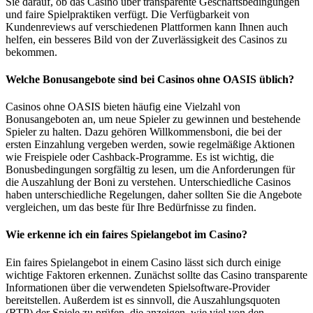
Sie darauf, ob das Casino über transparente Geschäftsbedingungen
und faire Spielpraktiken verfügt. Die Verfügbarkeit von
Kundenreviews auf verschiedenen Plattformen kann Ihnen auch
helfen, ein besseres Bild von der Zuverlässigkeit des Casinos zu
bekommen.
Welche Bonusangebote sind bei Casinos ohne OASIS üblich?
Casinos ohne OASIS bieten häufig eine Vielzahl von
Bonusangeboten an, um neue Spieler zu gewinnen und bestehende
Spieler zu halten. Dazu gehören Willkommensboni, die bei der
ersten Einzahlung vergeben werden, sowie regelmäßige Aktionen
wie Freispiele oder Cashback-Programme. Es ist wichtig, die
Bonusbedingungen sorgfältig zu lesen, um die Anforderungen für
die Auszahlung der Boni zu verstehen. Unterschiedliche Casinos
haben unterschiedliche Regelungen, daher sollten Sie die Angebote
vergleichen, um das beste für Ihre Bedürfnisse zu finden.
Wie erkenne ich ein faires Spielangebot im Casino?
Ein faires Spielangebot in einem Casino lässt sich durch einige
wichtige Faktoren erkennen. Zunächst sollte das Casino transparente
Informationen über die verwendeten Spielsoftware-Provider
bereitstellen. Außerdem ist es sinnvoll, die Auszahlungsquoten
(RTP) der Spiele zu prüfen, die anzeigen, wie viel von den