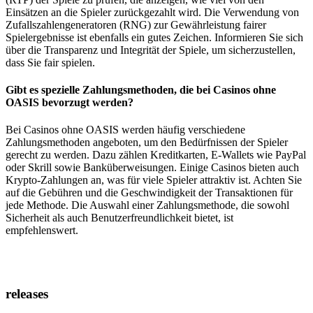
Einsätzen an die Spieler zurückgezahlt wird. Die Verwendung von
Zufallszahlengeneratoren (RNG) zur Gewährleistung fairer
Spielergebnisse ist ebenfalls ein gutes Zeichen. Informieren Sie sich
über die Transparenz und Integrität der Spiele, um sicherzustellen,
dass Sie fair spielen.
Gibt es spezielle Zahlungsmethoden, die bei Casinos ohne
OASIS bevorzugt werden?
Bei Casinos ohne OASIS werden häufig verschiedene
Zahlungsmethoden angeboten, um den Bedürfnissen der Spieler
gerecht zu werden. Dazu zählen Kreditkarten, E-Wallets wie PayPal
oder Skrill sowie Banküberweisungen. Einige Casinos bieten auch
Krypto-Zahlungen an, was für viele Spieler attraktiv ist. Achten Sie
auf die Gebühren und die Geschwindigkeit der Transaktionen für
jede Methode. Die Auswahl einer Zahlungsmethode, die sowohl
Sicherheit als auch Benutzerfreundlichkeit bietet, ist
empfehlenswert.
releases