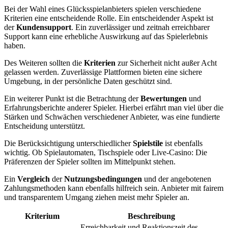
Bei der Wahl eines Glücksspielanbieters spielen verschiedene
Kriterien eine entscheidende Rolle. Ein entscheidender Aspekt ist
der
Kundensupport
. Ein zuverlässiger und zeitnah erreichbarer
Support kann eine erhebliche Auswirkung auf das Spielerlebnis
haben.
Des Weiteren sollten die
Kriterien
zur Sicherheit nicht außer Acht
gelassen werden. Zuverlässige Plattformen bieten eine sichere
Umgebung, in der persönliche Daten geschützt sind.
Ein weiterer Punkt ist die Betrachtung der
Bewertungen
und
Erfahrungsberichte anderer Spieler. Hierbei erfährt man viel über die
Stärken und Schwächen verschiedener Anbieter, was eine fundierte
Entscheidung unterstützt.
Die Berücksichtigung unterschiedlicher
Spielstile
ist ebenfalls
wichtig. Ob Spielautomaten, Tischspiele oder Live-Casino: Die
Präferenzen der Spieler sollten im Mittelpunkt stehen.
Ein
Vergleich
der
Nutzungsbedingungen
und der angebotenen
Zahlungsmethoden kann ebenfalls hilfreich sein. Anbieter mit fairem
und transparentem Umgang ziehen meist mehr Spieler an.
Kriterium
Beschreibung
Erreichbarkeit und Reaktionszeit des