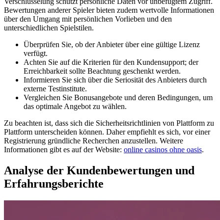
Verschlüsselung schützt persönliche Daten vor unbefugtem Zugriff.
Bewertungen anderer Spieler bieten zudem wertvolle Informationen
über den Umgang mit persönlichen Vorlieben und den
unterschiedlichen Spielstilen.
Überprüfen Sie, ob der Anbieter über eine gültige Lizenz
verfügt.
Achten Sie auf die Kriterien für den Kundensupport; der
Erreichbarkeit sollte Beachtung geschenkt werden.
Informieren Sie sich über die Seriosität des Anbieters durch
externe Testinstitute.
Vergleichen Sie Bonusangebote und deren Bedingungen, um
das optimale Angebot zu wählen.
Zu beachten ist, dass sich die Sicherheitsrichtlinien von Plattform zu
Plattform unterscheiden können. Daher empfiehlt es sich, vor einer
Registrierung gründliche Recherchen anzustellen. Weitere
Informationen gibt es auf der Website:
online casinos ohne oasis
.
Analyse der Kundenbewertungen und
Erfahrungsberichte