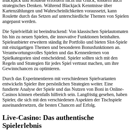
Blackjack und Roulette erfordern nicht nur Glück, sondern auch
strategisches Denken. Während Blackjack Kenntnisse über
Kartenzählungen und Wahrscheinlichkeiten voraussetzt, kann
Roulette durch das Setzen auf unterschiedliche Themen von Spielen
angepasst werden.
Die Spielvielfalt ist beeindruckend: Von klassischen Spielautomaten
bis hin zu neuen Spielen, die innovative Funktionen beinhalten.
Spieleanbieter erweitern ständig ihr Portfolio und bieten Slot-Spiele
mit einzigartigen Themen und besonderen Bonusfunktionen an.
Verantwortungsvolles Spielen und das Kennenlernen von
Spielkategorien sind entscheidend. Spieler sollten sich mit den
Regeln und Strategien für jedes Spiel vertraut machen, um ihre
Gewinnchancen zu optimieren.
Durch das Experimentieren mit verschiedenen Spielvarianten
entwickeln Spieler ihre persönlichen Strategien weiter. Eine
fundierte Analyse der Spiele und das Nutzen von Boni in Online-
Casinos können ebenfalls hilfreich sein. Langfristig gesehen, haben
Spieler, die sich mit den verschiedenen Aspekten der Tischspiele
auseinandersetzen, die besten Chancen auf Erfolg.
Live-Casino: Das authentische
Spielerlebnis