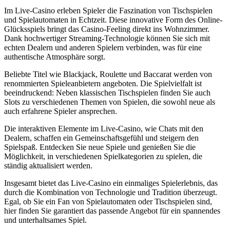
Im Live-Casino erleben Spieler die Faszination von Tischspielen
und Spielautomaten in Echtzeit. Diese innovative Form des Online-
Glücksspiels bringt das Casino-Feeling direkt ins Wohnzimmer.
Dank hochwertiger Streaming-Technologie können Sie sich mit
echten Dealern und anderen Spielern verbinden, was für eine
authentische Atmosphäre sorgt.
Beliebte Titel wie Blackjack, Roulette und Baccarat werden von
renommierten Spieleanbietern angeboten. Die Spielvielfalt ist
beeindruckend: Neben klassischen Tischspielen finden Sie auch
Slots zu verschiedenen Themen von Spielen, die sowohl neue als
auch erfahrene Spieler ansprechen.
Die interaktiven Elemente im Live-Casino, wie Chats mit den
Dealern, schaffen ein Gemeinschaftsgefühl und steigern den
Spielspaß. Entdecken Sie neue Spiele und genießen Sie die
Möglichkeit, in verschiedenen Spielkategorien zu spielen, die
ständig aktualisiert werden.
Insgesamt bietet das Live-Casino ein einmaliges Spielerlebnis, das
durch die Kombination von Technologie und Tradition überzeugt.
Egal, ob Sie ein Fan von Spielautomaten oder Tischspielen sind,
hier finden Sie garantiert das passende Angebot für ein spannendes
und unterhaltsames Spiel.