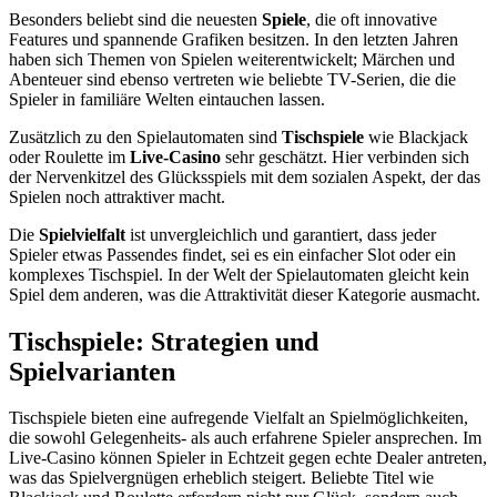
Besonders beliebt sind die neuesten
Spiele
, die oft innovative
Features und spannende Grafiken besitzen. In den letzten Jahren
haben sich Themen von Spielen weiterentwickelt; Märchen und
Abenteuer sind ebenso vertreten wie beliebte TV-Serien, die die
Spieler in familiäre Welten eintauchen lassen.
Zusätzlich zu den Spielautomaten sind
Tischspiele
wie Blackjack
oder Roulette im
Live-Casino
sehr geschätzt. Hier verbinden sich
der Nervenkitzel des Glücksspiels mit dem sozialen Aspekt, der das
Spielen noch attraktiver macht.
Die
Spielvielfalt
ist unvergleichlich und garantiert, dass jeder
Spieler etwas Passendes findet, sei es ein einfacher Slot oder ein
komplexes Tischspiel. In der Welt der Spielautomaten gleicht kein
Spiel dem anderen, was die Attraktivität dieser Kategorie ausmacht.
Tischspiele: Strategien und
Spielvarianten
Tischspiele bieten eine aufregende Vielfalt an Spielmöglichkeiten,
die sowohl Gelegenheits- als auch erfahrene Spieler ansprechen. Im
Live-Casino können Spieler in Echtzeit gegen echte Dealer antreten,
was das Spielvergnügen erheblich steigert. Beliebte Titel wie