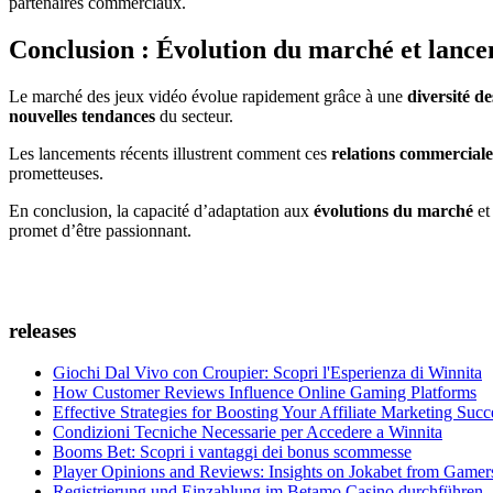
partenaires commerciaux.
Conclusion : Évolution du marché et lanc
Le marché des jeux vidéo évolue rapidement grâce à une
diversité de
nouvelles tendances
du secteur.
Les lancements récents illustrent comment ces
relations commerciale
prometteuses.
En conclusion, la capacité d’adaptation aux
évolutions du marché
et
promet d’être passionnant.
releases
Giochi Dal Vivo con Croupier: Scopri l'Esperienza di Winnita
How Customer Reviews Influence Online Gaming Platforms
Effective Strategies for Boosting Your Affiliate Marketing Succ
Condizioni Tecniche Necessarie per Accedere a Winnita
Booms Bet: Scopri i vantaggi dei bonus scommesse
Player Opinions and Reviews: Insights on Jokabet from Gamer
Registrierung und Einzahlung im Betamo Casino durchführen