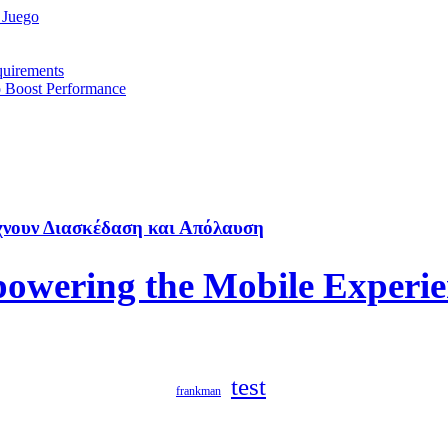
 Juego
quirements
to Boost Performance
χνουν Διασκέδαση και Απόλαυση
powering the Mobile Experie
test
frankman