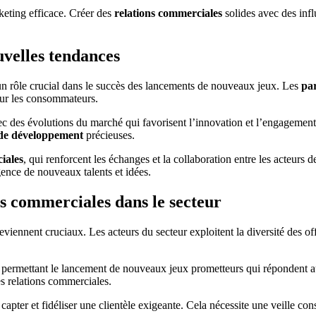
eting efficace. Créer des
relations commerciales
solides avec des inf
uvelles tendances
un rôle crucial dans le succès des lancements de nouveaux jeux. Les
par
ur les consommateurs.
c des évolutions du marché qui favorisent l’innovation et l’engagement 
 de développement
précieuses.
iales
, qui renforcent les échanges et la collaboration entre les acteurs 
ence de nouveaux talents et idées.
s commerciales dans le secteur
viennent cruciaux. Les acteurs du secteur exploitent la diversité des of
s, permettant le lancement de nouveaux jeux prometteurs qui répondent a
es relations commerciales.
r capter et fidéliser une clientèle exigeante. Cela nécessite une veille c