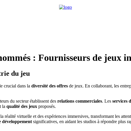
enommés : Fournisseurs de jeux i
rie du jeu
e crucial dans la
diversité des offres
de jeux. En collaborant, les entrep
teurs du secteur établissent des
relations commerciales
. Les
services 
t la
qualité des jeux
proposés.
la réalité virtuelle et des expériences immersives, transformant les atte
e développement
significatives, en aidant les studios à répondre plus 