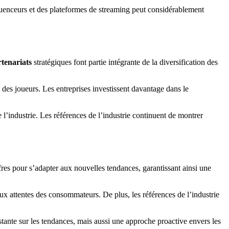
luenceurs et des plateformes de streaming peut considérablement
tenariats
stratégiques font partie intégrante de la diversification des
des joueurs. Les entreprises investissent davantage dans le
de l’industrie. Les références de l’industrie continuent de montrer
fres pour s’adapter aux nouvelles tendances, garantissant ainsi une
ux attentes des consommateurs. De plus, les références de l’industrie
onstante sur les tendances, mais aussi une approche proactive envers les