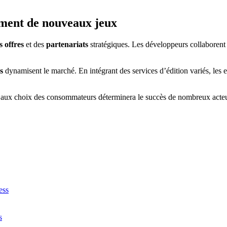
ement de nouveaux jeux
s offres
et des
partenariats
stratégiques. Les développeurs collaborent
s
dynamisent le marché. En intégrant des services d’édition variés, les 
 aux choix des consommateurs déterminera le succès de nombreux acteurs
ess
s