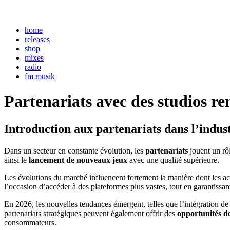
home
releases
shop
mixes
radio
fm musik
Partenariats avec des studios r
Introduction aux partenariats dans l’indust
Dans un secteur en constante évolution, les
partenariats
jouent un rôl
ainsi le
lancement de nouveaux jeux
avec une qualité supérieure.
Les évolutions du marché influencent fortement la manière dont les ac
l’occasion d’accéder à des plateformes plus vastes, tout en garantissan
En 2026, les nouvelles tendances émergent, telles que l’intégration de 
partenariats stratégiques peuvent également offrir des
opportunités d
consommateurs.