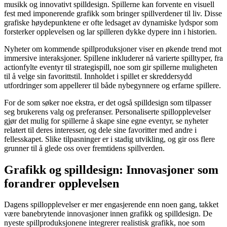
musikk og innovativt spilldesign. Spillerne kan forvente en visuell
fest med imponerende grafikk som bringer spillverdener til liv. Disse
grafiske høydepunktene er ofte ledsaget av dynamiske lydspor som
forsterker opplevelsen og lar spilleren dykke dypere inn i historien.
Nyheter om kommende spillproduksjoner viser en økende trend mot
immersive interaksjoner. Spillene inkluderer nå varierte spilltyper, fra
actionfylte eventyr til strategispill, noe som gir spillerne muligheten
til å velge sin favorittstil. Innholdet i spillet er skreddersydd
utfordringer som appellerer til både nybegynnere og erfarne spillere.
For de som søker noe ekstra, er det også spilldesign som tilpasser
seg brukerens valg og preferanser. Personaliserte spillopplevelser
gjør det mulig for spillerne å skape sine egne eventyr, se nyheter
relatert til deres interesser, og dele sine favoritter med andre i
fellesskapet. Slike tilpasninger er i stadig utvikling, og gir oss flere
grunner til å glede oss over fremtidens spillverden.
Grafikk og spilldesign: Innovasjoner som
forandrer opplevelsen
Dagens spillopplevelser er mer engasjerende enn noen gang, takket
være banebrytende innovasjoner innen grafikk og spilldesign. De
nyeste spillproduksjonene integrerer realistisk grafikk, noe som