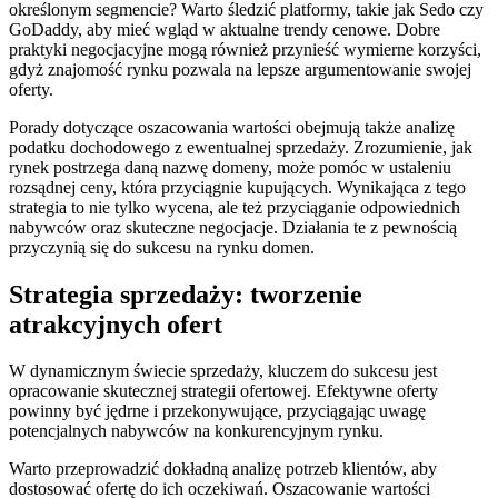
określonym segmencie? Warto śledzić platformy, takie jak Sedo czy
GoDaddy, aby mieć wgląd w aktualne trendy cenowe. Dobre
praktyki negocjacyjne mogą również przynieść wymierne korzyści,
gdyż znajomość rynku pozwala na lepsze argumentowanie swojej
oferty.
Porady dotyczące oszacowania wartości obejmują także analizę
podatku dochodowego z ewentualnej sprzedaży. Zrozumienie, jak
rynek postrzega daną nazwę domeny, może pomóc w ustaleniu
rozsądnej ceny, która przyciągnie kupujących. Wynikająca z tego
strategia to nie tylko wycena, ale też przyciąganie odpowiednich
nabywców oraz skuteczne negocjacje. Działania te z pewnością
przyczynią się do sukcesu na rynku domen.
Strategia sprzedaży: tworzenie
atrakcyjnych ofert
W dynamicznym świecie sprzedaży, kluczem do sukcesu jest
opracowanie skutecznej strategii ofertowej. Efektywne oferty
powinny być jędrne i przekonywujące, przyciągając uwagę
potencjalnych nabywców na konkurencyjnym rynku.
Warto przeprowadzić dokładną analizę potrzeb klientów, aby
dostosować ofertę do ich oczekiwań. Oszacowanie wartości