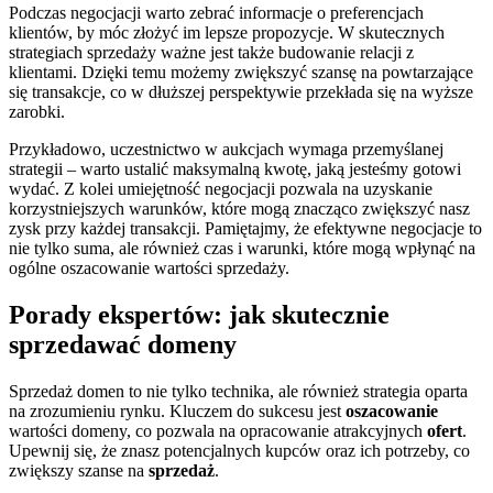
Podczas negocjacji warto zebrać informacje o preferencjach
klientów, by móc złożyć im lepsze propozycje. W skutecznych
strategiach sprzedaży ważne jest także budowanie relacji z
klientami. Dzięki temu możemy zwiększyć szansę na powtarzające
się transakcje, co w dłuższej perspektywie przekłada się na wyższe
zarobki.
Przykładowo, uczestnictwo w aukcjach wymaga przemyślanej
strategii – warto ustalić maksymalną kwotę, jaką jesteśmy gotowi
wydać. Z kolei umiejętność negocjacji pozwala na uzyskanie
korzystniejszych warunków, które mogą znacząco zwiększyć nasz
zysk przy każdej transakcji. Pamiętajmy, że efektywne negocjacje to
nie tylko suma, ale również czas i warunki, które mogą wpłynąć na
ogólne oszacowanie wartości sprzedaży.
Porady ekspertów: jak skutecznie
sprzedawać domeny
Sprzedaż domen to nie tylko technika, ale również strategia oparta
na zrozumieniu rynku. Kluczem do sukcesu jest
oszacowanie
wartości domeny, co pozwala na opracowanie atrakcyjnych
ofert
.
Upewnij się, że znasz potencjalnych kupców oraz ich potrzeby, co
zwiększy szanse na
sprzedaż
.