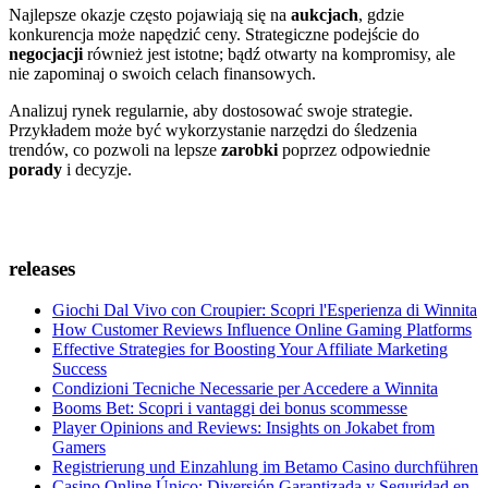
Najlepsze okazje często pojawiają się na
aukcjach
, gdzie
konkurencja może napędzić ceny. Strategiczne podejście do
negocjacji
również jest istotne; bądź otwarty na kompromisy, ale
nie zapominaj o swoich celach finansowych.
Analizuj rynek regularnie, aby dostosować swoje strategie.
Przykładem może być wykorzystanie narzędzi do śledzenia
trendów, co pozwoli na lepsze
zarobki
poprzez odpowiednie
porady
i decyzje.
releases
Giochi Dal Vivo con Croupier: Scopri l'Esperienza di Winnita
How Customer Reviews Influence Online Gaming Platforms
Effective Strategies for Boosting Your Affiliate Marketing
Success
Condizioni Tecniche Necessarie per Accedere a Winnita
Booms Bet: Scopri i vantaggi dei bonus scommesse
Player Opinions and Reviews: Insights on Jokabet from
Gamers
Registrierung und Einzahlung im Betamo Casino durchführen
Casino Online Único: Diversión Garantizada y Seguridad en