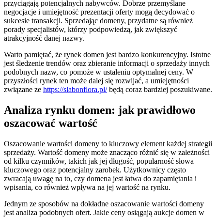
przyciągają potencjalnych nabywców. Dobrze przemyślane
negocjacje i umiejętność prezentacji oferty mogą decydować o
sukcesie transakcji. Sprzedając domeny, przydatne są również
porady specjalistów, którzy podpowiedzą, jak zwiększyć
atrakcyjność danej nazwy.
Warto pamiętać, że rynek domen jest bardzo konkurencyjny. Istotne
jest śledzenie trendów oraz zbieranie informacji o sprzedaży innych
podobnych nazw, co pomoże w ustaleniu optymalnej ceny. W
przyszłości rynek ten może dalej się rozwijać, a umiejętności
związane ze
https://slabonflora.pl/
będą coraz bardziej poszukiwane.
Analiza rynku domen: jak prawidłowo
oszacować wartość
Oszacowanie wartości domeny to kluczowy element każdej strategii
sprzedaży. Wartość domeny może znacząco różnić się w zależności
od kilku czynników, takich jak jej długość, popularność słowa
kluczowego oraz potencjalny zarobek. Użytkownicy często
zwracają uwagę na to, czy domena jest łatwa do zapamiętania i
wpisania, co również wpływa na jej wartość na rynku.
Jednym ze sposobów na dokładne oszacowanie wartości domeny
jest analiza podobnych ofert. Jakie ceny osiągają aukcje domen w