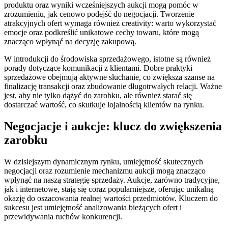
produktu oraz wyniki wcześniejszych aukcji mogą pomóc w
zrozumieniu, jak cenowo podejść do negocjacji. Tworzenie
atrakcyjnych ofert wymaga również creativity: warto wykorzystać
emocje oraz podkreślić unikatowe cechy towaru, które mogą
znacząco wpłynąć na decyzję zakupową.
W introdukcji do środowiska sprzedażowego, istotne są również
porady dotyczące komunikacji z klientami. Dobre praktyki
sprzedażowe obejmują aktywne słuchanie, co zwiększa szanse na
finalizację transakcji oraz zbudowanie długotrwałych relacji. Ważne
jest, aby nie tylko dążyć do zarobku, ale również starać się
dostarczać wartość, co skutkuje lojalnością klientów na rynku.
Negocjacje i aukcje: klucz do zwiększenia
zarobku
W dzisiejszym dynamicznym rynku, umiejętność skutecznych
negocjacji oraz rozumienie mechanizmu aukcji mogą znacząco
wpłynąć na naszą strategię sprzedaży. Aukcje, zarówno tradycyjne,
jak i internetowe, stają się coraz popularniejsze, oferując unikalną
okazję do oszacowania realnej wartości przedmiotów. Kluczem do
sukcesu jest umiejętność analizowania bieżących ofert i
przewidywania ruchów konkurencji.