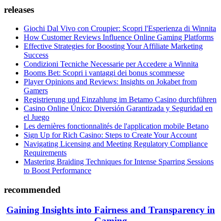
releases
Giochi Dal Vivo con Croupier: Scopri l'Esperienza di Winnita
How Customer Reviews Influence Online Gaming Platforms
Effective Strategies for Boosting Your Affiliate Marketing
Success
Condizioni Tecniche Necessarie per Accedere a Winnita
Booms Bet: Scopri i vantaggi dei bonus scommesse
Player Opinions and Reviews: Insights on Jokabet from
Gamers
Registrierung und Einzahlung im Betamo Casino durchführen
Casino Online Único: Diversión Garantizada y Seguridad en
el Juego
Les dernières fonctionnalités de l'application mobile Betano
Sign Up for Rich Casino: Steps to Create Your Account
Navigating Licensing and Meeting Regulatory Compliance
Requirements
Mastering Braiding Techniques for Intense Sparring Sessions
to Boost Performance
recommended
Gaining Insights into Fairness and Transparency in
Gaming