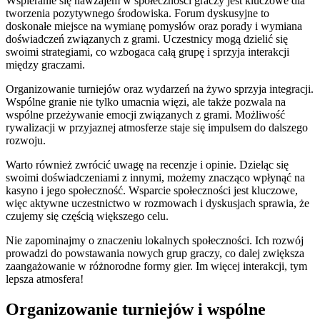
Wspieranie się nawzajem w społeczności graczy jest kluczowe dla
tworzenia pozytywnego środowiska. Forum dyskusyjne to
doskonałe miejsce na wymianę pomysłów oraz porady i wymiana
doświadczeń związanych z grami. Uczestnicy mogą dzielić się
swoimi strategiami, co wzbogaca całą grupę i sprzyja interakcji
między graczami.
Organizowanie turniejów oraz wydarzeń na żywo sprzyja integracji.
Wspólne granie nie tylko umacnia więzi, ale także pozwala na
wspólne przeżywanie emocji związanych z grami. Możliwość
rywalizacji w przyjaznej atmosferze staje się impulsem do dalszego
rozwoju.
Warto również zwrócić uwagę na recenzje i opinie. Dzieląc się
swoimi doświadczeniami z innymi, możemy znacząco wpłynąć na
kasyno i jego społeczność. Wsparcie społeczności jest kluczowe,
więc aktywne uczestnictwo w rozmowach i dyskusjach sprawia, że
czujemy się częścią większego celu.
Nie zapominajmy o znaczeniu lokalnych społeczności. Ich rozwój
prowadzi do powstawania nowych grup graczy, co dalej zwiększa
zaangażowanie w różnorodne formy gier. Im więcej interakcji, tym
lepsza atmosfera!
Organizowanie turniejów i wspólne