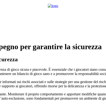
pegno per garantire la sicurezza
icurezza
nza di gioco sicura e piacevole. È essenziale che i giocatori siano consa
ntenere un bilancio di gioco sano e a promuovere la responsabilità socia
informati sui rischi associati e sulle strategie per una gestione del risc
supporto ai giocatori, offrendo risorse per la delicatezza e la protezion
tante. Monitorare il proprio comportamento e apportare modifiche quando
 e l’auto-esclusione, sono fondamentali per promuovere un ambiente di g