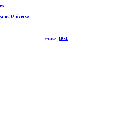
rs
 Game Universe
test
frankman