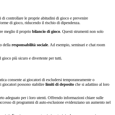
 di controllare le proprie abitudini di gioco e prevenire
orme di gioco, riducendo il rischio di dipendenza.
ire meglio il proprio
bilancio di gioco
. Questi strumenti non solo
o della
responsabilità sociale
. Ad esempio, seminari e chat room
gioco più sicuro e divertente per tutti.
atica consente ai giocatori di escludersi temporaneamente o
 i giocatori possono stabilire
limiti di deposito
che si adattino al loro
to adeguato per i loro utenti. Offrendo informazioni chiare sulle
 successo di programmi di auto-esclusione evidenziano un aumento nel