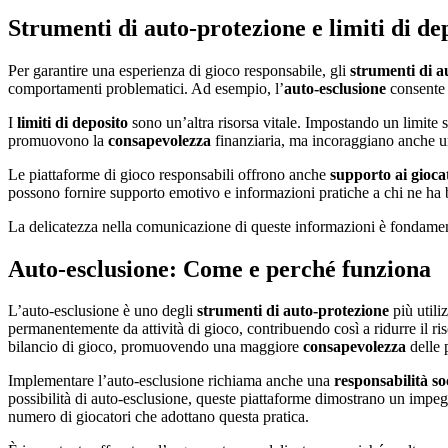
Strumenti di auto-protezione e limiti di de
Per garantire una esperienza di gioco responsabile, gli
strumenti di a
comportamenti problematici. Ad esempio, l’
auto-esclusione
consente 
I
limiti di deposito
sono un’altra risorsa vitale. Impostando un limite 
promuovono la
consapevolezza
finanziaria, ma incoraggiano anche 
Le piattaforme di gioco responsabili offrono anche
supporto ai gioca
possono fornire supporto emotivo e informazioni pratiche a chi ne ha 
La delicatezza nella comunicazione di queste informazioni è fondamentale
Auto-esclusione: Come e perché funziona
L’auto-esclusione è uno degli
strumenti di auto-protezione
più utili
permanentemente da attività di gioco, contribuendo così a ridurre il r
bilancio di gioco, promuovendo una maggiore
consapevolezza
delle p
Implementare l’auto-esclusione richiama anche una
responsabilità so
possibilità di auto-esclusione, queste piattaforme dimostrano un impe
numero di giocatori che adottano questa pratica.