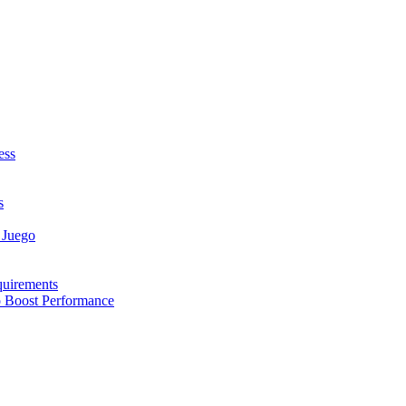
ess
s
 Juego
quirements
to Boost Performance