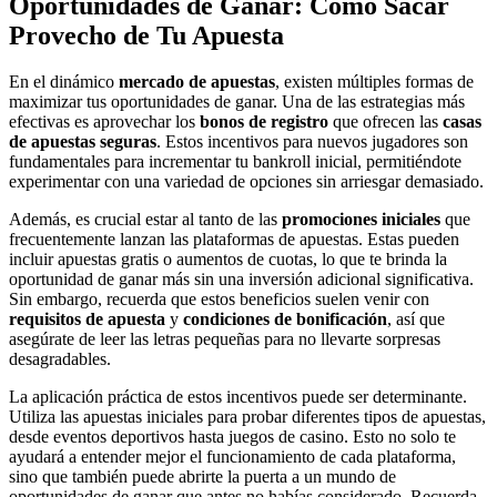
Oportunidades de Ganar: Cómo Sacar
Provecho de Tu Apuesta
En el dinámico
mercado de apuestas
, existen múltiples formas de
maximizar tus oportunidades de ganar. Una de las estrategias más
efectivas es aprovechar los
bonos de registro
que ofrecen las
casas
de apuestas seguras
. Estos incentivos para nuevos jugadores son
fundamentales para incrementar tu bankroll inicial, permitiéndote
experimentar con una variedad de opciones sin arriesgar demasiado.
Además, es crucial estar al tanto de las
promociones iniciales
que
frecuentemente lanzan las plataformas de apuestas. Estas pueden
incluir apuestas gratis o aumentos de cuotas, lo que te brinda la
oportunidad de ganar más sin una inversión adicional significativa.
Sin embargo, recuerda que estos beneficios suelen venir con
requisitos de apuesta
y
condiciones de bonificación
, así que
asegúrate de leer las letras pequeñas para no llevarte sorpresas
desagradables.
La aplicación práctica de estos incentivos puede ser determinante.
Utiliza las apuestas iniciales para probar diferentes tipos de apuestas,
desde eventos deportivos hasta juegos de casino. Esto no solo te
ayudará a entender mejor el funcionamiento de cada plataforma,
sino que también puede abrirte la puerta a un mundo de
oportunidades de ganar que antes no habías considerado. Recuerda,