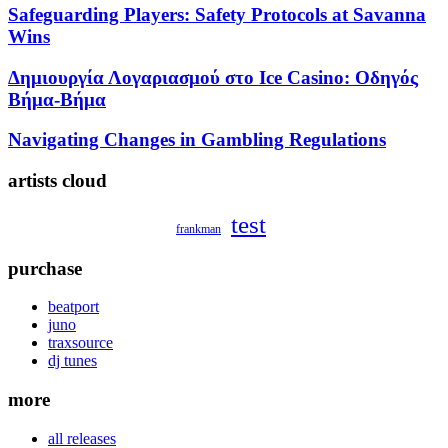
Safeguarding Players: Safety Protocols at Savanna
Wins
Δημιουργία Λογαριασμού στο Ice Casino: Οδηγός
Βήμα-Βήμα
Navigating Changes in Gambling Regulations
artists cloud
test
frankman
purchase
beatport
juno
traxsource
dj tunes
more
all releases