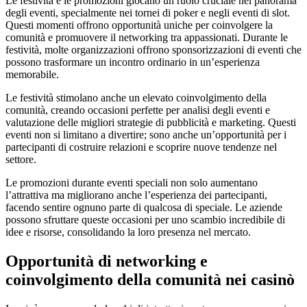
Le festività e le promozioni giocano un ruolo cruciale nel panorama
degli eventi, specialmente nei tornei di poker e negli eventi di slot.
Questi momenti offrono opportunità uniche per coinvolgere la
comunità e promuovere il networking tra appassionati. Durante le
festività, molte organizzazioni offrono sponsorizzazioni di eventi che
possono trasformare un incontro ordinario in un’esperienza
memorabile.
Le festività stimolano anche un elevato coinvolgimento della
comunità, creando occasioni perfette per analisi degli eventi e
valutazione delle migliori strategie di pubblicità e marketing. Questi
eventi non si limitano a divertire; sono anche un’opportunità per i
partecipanti di costruire relazioni e scoprire nuove tendenze nel
settore.
Le promozioni durante eventi speciali non solo aumentano
l’attrattiva ma migliorano anche l’esperienza dei partecipanti,
facendo sentire ognuno parte di qualcosa di speciale. Le aziende
possono sfruttare queste occasioni per uno scambio incredibile di
idee e risorse, consolidando la loro presenza nel mercato.
Opportunità di networking e
coinvolgimento della comunità nei casinò