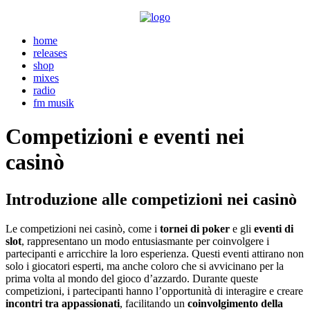
home
releases
shop
mixes
radio
fm musik
Competizioni e eventi nei
casinò
Introduzione alle competizioni nei casinò
Le competizioni nei casinò, come i
tornei di poker
e gli
eventi di
slot
, rappresentano un modo entusiasmante per coinvolgere i
partecipanti e arricchire la loro esperienza. Questi eventi attirano non
solo i giocatori esperti, ma anche coloro che si avvicinano per la
prima volta al mondo del gioco d’azzardo. Durante queste
competizioni, i partecipanti hanno l’opportunità di interagire e creare
incontri tra appassionati
, facilitando un
coinvolgimento della