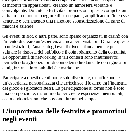
di incontri tra appassionati, creando un’atmosfera vibrante e
coinvolgente. Durante le festività e promozioni, queste competizioni
attirano un numero maggiore di partecipanti, amplificando l’interesse
generale e permettendo una maggiore sponsorizzazione da parte di
marchi e aziende.
Gli eventi di slot, d’altra parte, sono spesso organizzati in casinò con
l’intento di creare un’esperienza unica per i visitatori. Durante queste
manifestazioni, l’analisi degli eventi diventa fondamentale per
valutare la risposta del pubblico e il coinvolgimento della comunità.
Le opportunità di networking in tali contesti sono innumerevoli,
permettendo agli operatori di connettersi direttamente con i giocatori
e migliorare la loro pubblicità e marketing.
Partecipare a questi eventi non è solo divertente, ma offre anche
un’esperienza personalizzata che arricchisce il legame tra l’industria
del gioco e i giocatori stessi. La partecipazione ai tornei non è solo
una competizione, ma un modo per vivere esperienze memorabili,
costruendo relazioni che possono durare nel tempo.
L’importanza delle festività e promozioni
negli eventi