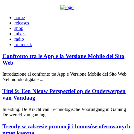
home
releases
shop
mixes
radio
fm musik
Confronto tra le App e la Versione Mobile del Sito
Web
Introduzione al confronto tra App e Versione Mobile del Sito Web
Nel mondo digitale ...
Titel 9: Een Nieuw Perspectief op de Onderwerpen
van Vandaag
Inleiding: De Kracht van Technologische Vooruitgang in Gaming
De wereld van gaming ...
Trendy w zakresie promocji i bonusów oferowanych
przez kasyna