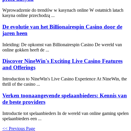
Wprowadzenie do trendów w kasynach online W ostatnich latach
kasyna online przechodzą ...
De evolutie van het Billionairespin Casino door de
jaren heen
Inleiding: De opkomst van Billionairespin Casino De wereld van
online gokken heeft de ...
Discover NineWin's Exciting Live Casino Features
and Offerings
Introduction to NineWin's Live Casino Experience At NineWin, the
thrill of the casino ...
Verken toonaangevende spelaanbieders: Kennis van
de beste providers
Introductie tot spelaanbieders In de wereld van online gaming spelen
spelaanbieders een ...
<< Previous Page