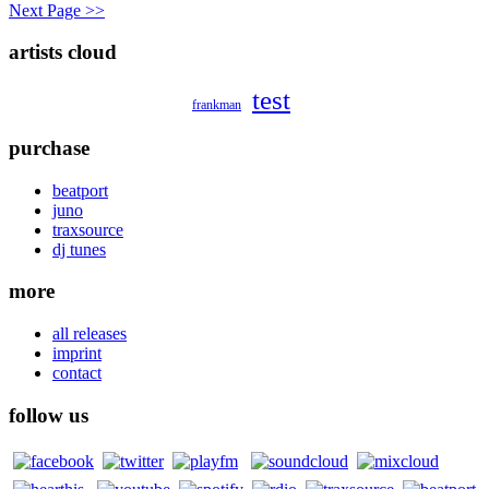
Next Page >>
artists cloud
test
frankman
purchase
beatport
juno
traxsource
dj tunes
more
all releases
imprint
contact
follow us