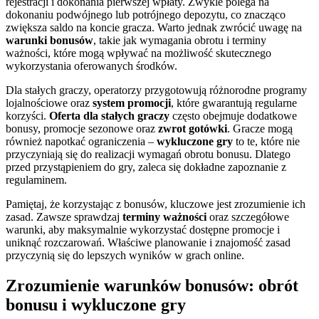
rejestracji i dokonania pierwszej wpłaty. Zwykle polega na
dokonaniu podwójnego lub potrójnego depozytu, co znacząco
zwiększa saldo na koncie gracza. Warto jednak zwrócić uwagę na
warunki bonusów
, takie jak wymagania obrotu i terminy
ważności, które mogą wpływać na możliwość skutecznego
wykorzystania oferowanych środków.
Dla stałych graczy, operatorzy przygotowują różnorodne programy
lojalnościowe oraz
system promocji
, które gwarantują regularne
korzyści.
Oferta dla stałych graczy
często obejmuje dodatkowe
bonusy, promocje sezonowe oraz
zwrot gotówki
. Gracze mogą
również napotkać ograniczenia –
wykluczone gry
to te, które nie
przyczyniają się do realizacji wymagań obrotu bonusu. Dlatego
przed przystąpieniem do gry, zaleca się dokładne zapoznanie z
regulaminem.
Pamiętaj, że korzystając z bonusów, kluczowe jest zrozumienie ich
zasad. Zawsze sprawdzaj
terminy ważności
oraz szczegółowe
warunki, aby maksymalnie wykorzystać dostępne promocje i
uniknąć rozczarowań. Właściwe planowanie i znajomość zasad
przyczynią się do lepszych wyników w grach online.
Zrozumienie warunków bonusów: obrót
bonusu i wykluczone gry