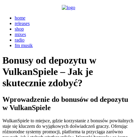
home
releases
shop
mixes
radio
fm musik
Bonusy od depozytu w
VulkanSpiele – Jak je
skutecznie zdobyć?
Wprowadzenie do bonusów od depozytu
w VulkanSpiele
WulkanSpiele to miejsce, gdzie korzystanie z bonusów powitalnych
staje się kluczem do wyjątkowych doświadczeń graczy. Oferując
różnorodne systemy promocji, platforma ta przyciąga zarówno