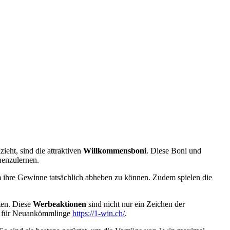
ieht, sind die attraktiven
Willkommensboni
. Diese Boni und
nenzulernen.
um ihre Gewinne tatsächlich abheben zu können. Zudem spielen die
ten. Diese
Werbeaktionen
sind nicht nur ein Zeichen der
für Neuankömmlinge
https://1-win.ch/
.