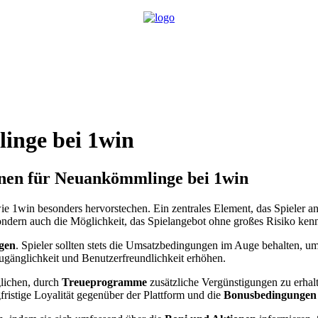
inge bei 1win
onen für Neuankömmlinge bei 1win
e 1win besonders hervorstechen. Ein zentrales Element, das Spieler anz
sondern auch die Möglichkeit, das Spielangebot ohne großes Risiko ken
gen
. Spieler sollten stets die Umsatzbedingungen im Auge behalten, 
Zugänglichkeit und Benutzerfreundlichkeit erhöhen.
glichen, durch
Treueprogramme
zusätzliche Vergünstigungen zu erhal
ristige Loyalität gegenüber der Plattform und die
Bonusbedingungen