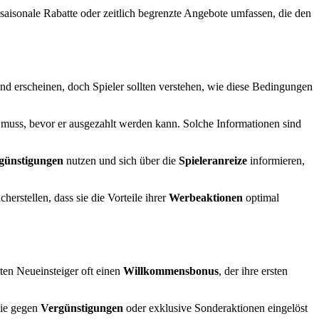
aisonale Rabatte oder zeitlich begrenzte Angebote umfassen, die den
d erscheinen, doch Spieler sollten verstehen, wie diese Bedingungen
muss, bevor er ausgezahlt werden kann. Solche Informationen sind
günstigungen
nutzen und sich über die
Spieleranreize
informieren,
rstellen, dass sie die Vorteile ihrer
Werbeaktionen
optimal
ten Neueinsteiger oft einen
Willkommensbonus
, der ihre ersten
 die gegen
Vergünstigungen
oder exklusive Sonderaktionen eingelöst