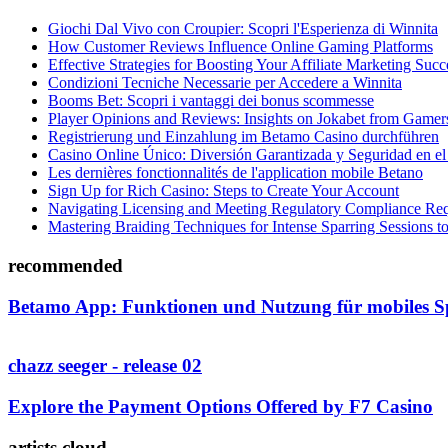
Giochi Dal Vivo con Croupier: Scopri l'Esperienza di Winnita
How Customer Reviews Influence Online Gaming Platforms
Effective Strategies for Boosting Your Affiliate Marketing Succ
Condizioni Tecniche Necessarie per Accedere a Winnita
Booms Bet: Scopri i vantaggi dei bonus scommesse
Player Opinions and Reviews: Insights on Jokabet from Gamer
Registrierung und Einzahlung im Betamo Casino durchführen
Casino Online Único: Diversión Garantizada y Seguridad en el
Les dernières fonctionnalités de l'application mobile Betano
Sign Up for Rich Casino: Steps to Create Your Account
Navigating Licensing and Meeting Regulatory Compliance Re
Mastering Braiding Techniques for Intense Sparring Sessions 
recommended
Betamo App: Funktionen und Nutzung für mobiles S
chazz seeger - release 02
Explore the Payment Options Offered by F7 Casino
artists cloud