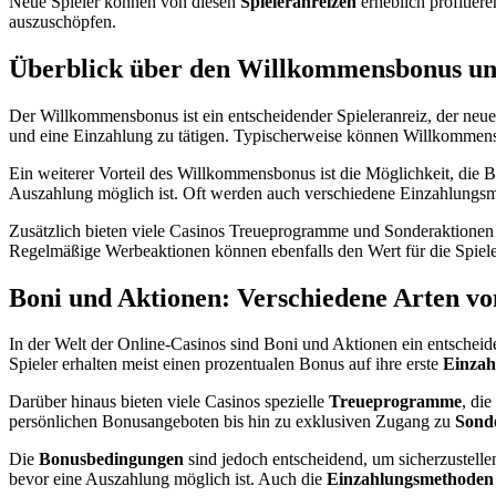
Neue Spieler können von diesen
Spieleranreizen
erheblich profitier
auszuschöpfen.
Überblick über den Willkommensbonus und
Der Willkommensbonus ist ein entscheidender Spieleranreiz, der neue
und eine Einzahlung zu tätigen. Typischerweise können Willkommensb
Ein weiterer Vorteil des Willkommensbonus ist die Möglichkeit, die
Auszahlung möglich ist. Oft werden auch verschiedene Einzahlungsme
Zusätzlich bieten viele Casinos Treueprogramme und Sonderaktionen a
Regelmäßige Werbeaktionen können ebenfalls den Wert für die Spiele
Boni und Aktionen: Verschiedene Arten vo
In der Welt der Online-Casinos sind Boni und Aktionen ein entscheide
Spieler erhalten meist einen prozentualen Bonus auf ihre erste
Einzah
Darüber hinaus bieten viele Casinos spezielle
Treueprogramme
, di
persönlichen Bonusangeboten bis hin zu exklusiven Zugang zu
Sond
Die
Bonusbedingungen
sind jedoch entscheidend, um sicherzustelle
bevor eine Auszahlung möglich ist. Auch die
Einzahlungsmethoden