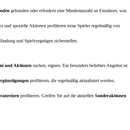
hoden
gebunden oder erfordern eine Mindestanzahl an Einsätzen, was
 und spezielle Aktionen profitieren treue Spieler regelmäßig von
 Bindung und Spielvergnügen sicherstellen.
ni und Aktionen
suchen, eignen. Ein besonders beliebtes Angebot ist
rgünstigungen
profitieren, die regelmäßig aktualisiert werden.
eranreizen
profitieren. Greifen Sie auf die aktuellen
Sonderaktionen