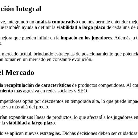
ción Integral
ve, integrando un
análisis comparativo
que nos permite entender mejor
que también ayuda a definir la
viabilidad a largo plazo
de cada una de e
mejora que pueden influir en la
impacto en los jugadores
. Además, a t
o.
l mercado actual, brindando estrategias de posicionamiento que potencia
dan tomar en un mercado en constante evolución.
el Mercado
 la
recapitulación de características
de productos competidores. Al com
amiento
más agresiva en redes sociales y SEO.
mpetidores optan por descuentos en temporada alta, lo que puede impact
e va más allá del precio.
an expandir sus líneas de productos, lo que afectará a los jugadores en
r la
viabilidad a largo plazo
.
 se aplican nuevas estrategias. Dichas decisiones deben ser cuidadosam