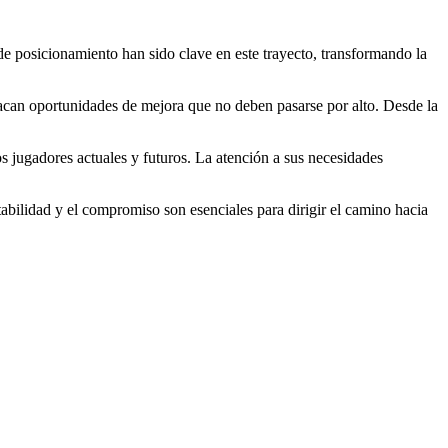
de posicionamiento han sido clave en este trayecto, transformando la
tacan oportunidades de mejora que no deben pasarse por alto. Desde la
s jugadores actuales y futuros. La atención a sus necesidades
abilidad y el compromiso son esenciales para dirigir el camino hacia