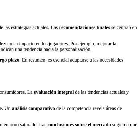
e las estrategias actuales. Las
recomendaciones finales
se centran en
lezcan su impacto en los jugadores. Por ejemplo, mejorar la
 indican una tendencia hacia la personalización.
argo plazo
. En resumen, es esencial adaptarse a las necesidades
 consumidores. La
evaluación integral
de las tendencias actuales y
te. Un
análisis comparativo
de la competencia revela áreas de
un entorno saturado. Las
conclusiones sobre el mercado
sugieren que