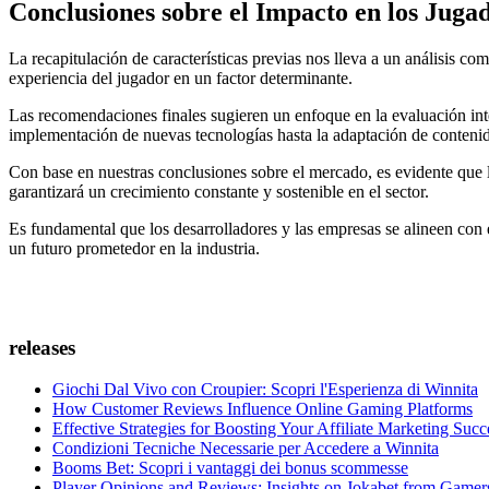
Conclusiones sobre el Impacto en los Juga
La recapitulación de características previas nos lleva a un análisis 
experiencia del jugador en un factor determinante.
Las recomendaciones finales sugieren un enfoque en la evaluación int
implementación de nuevas tecnologías hasta la adaptación de contenid
Con base en nuestras conclusiones sobre el mercado, es evidente que l
garantizará un crecimiento constante y sostenible en el sector.
Es fundamental que los desarrolladores y las empresas se alineen con 
un futuro prometedor en la industria.
releases
Giochi Dal Vivo con Croupier: Scopri l'Esperienza di Winnita
How Customer Reviews Influence Online Gaming Platforms
Effective Strategies for Boosting Your Affiliate Marketing Succ
Condizioni Tecniche Necessarie per Accedere a Winnita
Booms Bet: Scopri i vantaggi dei bonus scommesse
Player Opinions and Reviews: Insights on Jokabet from Gamer