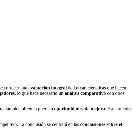
sca ofrecer una
evaluación integral
de las características que hacen
ugadores
, lo que hace necesario un
análisis comparativo
con otros
que también abren la puerta a
oportunidades de mejora
. Este artículo
petitivo. La conclusión se centrará en las
conclusiones sobre el