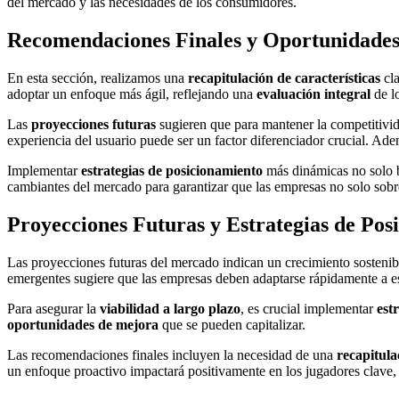
del mercado y las necesidades de los consumidores.
Recomendaciones Finales y Oportunidade
En esta sección, realizamos una
recapitulación de características
cl
adoptar un enfoque más ágil, reflejando una
evaluación integral
de l
Las
proyecciones futuras
sugieren que para mantener la competitivid
experiencia del usuario puede ser un factor diferenciador crucial. Ad
Implementar
estrategias de posicionamiento
más dinámicas no solo b
cambiantes del mercado para garantizar que las empresas no solo sobre
Proyecciones Futuras y Estrategias de Pos
Las proyecciones futuras del mercado indican un crecimiento sostenib
emergentes sugiere que las empresas deben adaptarse rápidamente a e
Para asegurar la
viabilidad a largo plazo
, es crucial implementar
est
oportunidades de mejora
que se pueden capitalizar.
Las recomendaciones finales incluyen la necesidad de una
recapitula
un enfoque proactivo impactará positivamente en los jugadores clave